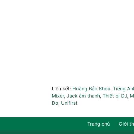
Liên kết:
Hoàng Bảo Khoa
,
Tiếng An
Mixer
,
Jack âm thanh
,
Thiết bị DJ
,
M
Do
,
Unifirst
Trang chủ
Giới t