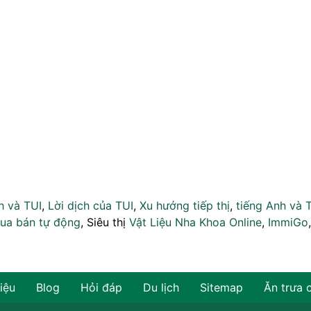
h và TUI
,
Lời dịch của TUI
,
Xu hướng tiếp thị
,
tiếng Anh và 
ua bán tự động
, Siêu thị
Vật Liệu Nha Khoa Online
,
ImmiGo
hiệu
Blog
Hỏi đáp
Du lịch
Sitemap
Ăn trưa 