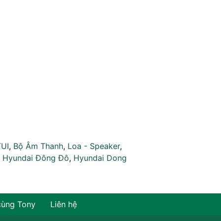
TUI
,
Bộ Âm Thanh
,
Loa - Speaker
,
,
Hyundai Đông Đô
,
Hyundai Dong
cùng Tony
Liên hệ