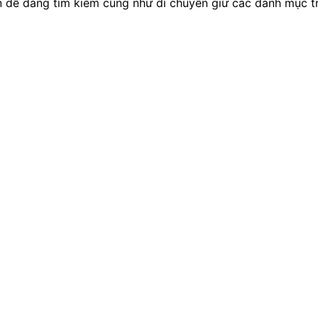
n dễ dàng tìm kiếm cũng như di chuyển giữ các danh mục t