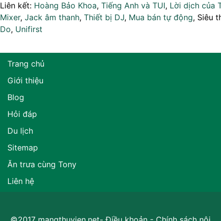
Liên kết:
Hoàng Bảo Khoa
,
Tiếng Anh và TUI
,
Lời dịch của 
Mixer
,
Jack âm thanh
,
Thiết bị DJ
,
Mua bán tự động
, Siêu t
Do
,
Unifirst
Trang chủ
Giới thiệu
Blog
Hỏi đáp
Du lịch
Sitemap
Ăn trưa cùng Tony
Liên hệ
©2017 mangthuvien.net-
Điều khoản
-
Chính sách nội