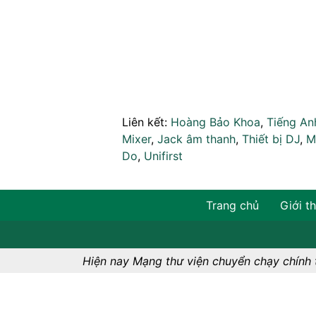
Liên kết:
Hoàng Bảo Khoa
,
Tiếng An
Mixer
,
Jack âm thanh
,
Thiết bị DJ
,
M
Do
,
Unifirst
Trang chủ
Giới t
©2017 mangthuvien.net-
Điều kh
Hiện nay Mạng thư viện chuyển chạy chính 