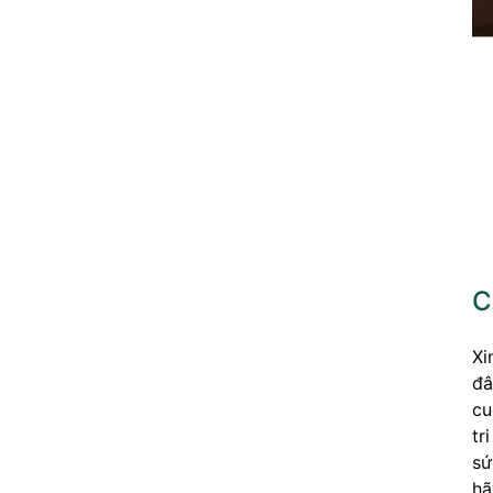
C
Xi
đâ
cu
tr
sứ
hã