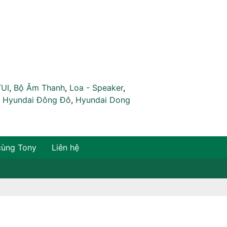
TUI
,
Bộ Âm Thanh
,
Loa - Speaker
,
,
Hyundai Đông Đô
,
Hyundai Dong
cùng Tony
Liên hệ
ồng
- Developed by
Mãnh Tử Nha