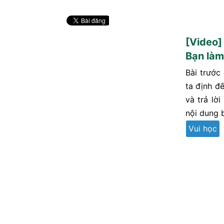
[Video]
Bạn làm
Bài trước
ta định đ
và trả lời
nội dung b
Vui học