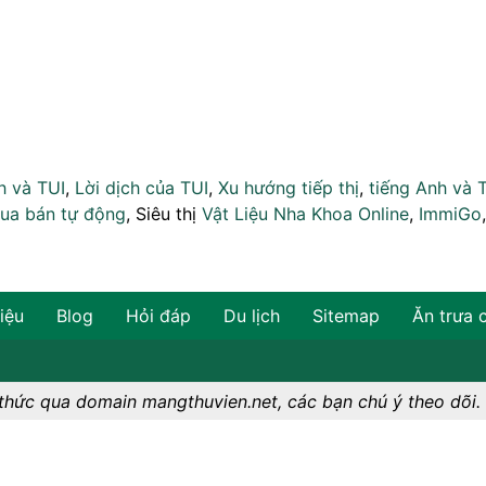
h và TUI
,
Lời dịch của TUI
,
Xu hướng tiếp thị
,
tiếng Anh và 
ua bán tự động
, Siêu thị
Vật Liệu Nha Khoa Online
,
ImmiGo
hiệu
Blog
Hỏi đáp
Du lịch
Sitemap
Ăn trưa 
oản
-
Chính sách nội dung
-
Bảo mật
-
Nguyên tắc cộng đ
thức qua domain mangthuvien.net, các bạn chú ý theo dõi.