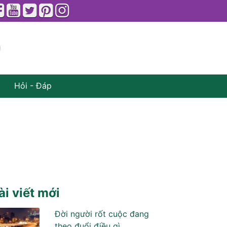
Hỏi - Đáp
ài viết mới
Đời người rốt cuộc đang
theo đuổi điều gì