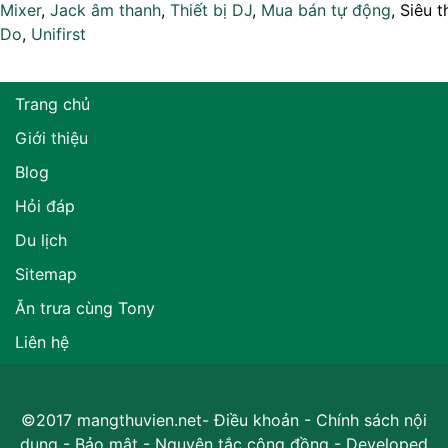
Mixer
,
Jack âm thanh
,
Thiết bị DJ
,
Mua bán tự động
, Siêu t
Do
,
Unifirst
Trang chủ
Giới thiệu
Blog
Hỏi đáp
Du lịch
Sitemap
Ăn trưa cùng Tony
Liên hệ
©2017 mangthuvien.net-
Điều khoản
-
Chính sách nội
dung
-
Bảo mật
-
Nguyên tắc cộng đồng
- Developed