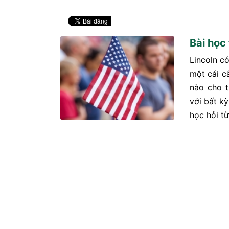
Bài học
Lincoln có
một cái câ
nào cho t
với bất k
học hỏi từ 