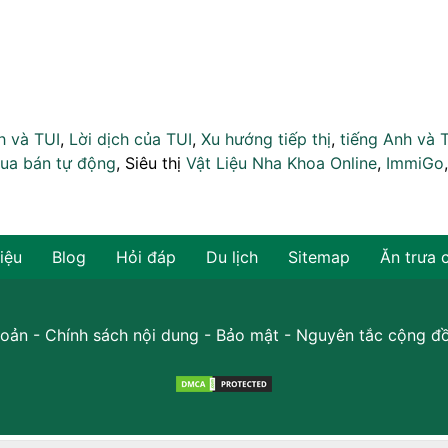
h và TUI
,
Lời dịch của TUI
,
Xu hướng tiếp thị
,
tiếng Anh và 
ua bán tự động
, Siêu thị
Vật Liệu Nha Khoa Online
,
ImmiGo
hiệu
Blog
Hỏi đáp
Du lịch
Sitemap
Ăn trưa 
oản
-
Chính sách nội dung
-
Bảo mật
-
Nguyên tắc cộng đ