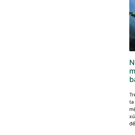
N
m
b
Tr
ta
mệ
xú
để