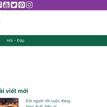
Hỏi - Đáp
ài viết mới
Đời người rốt cuộc đang
theo đuổi điều gì