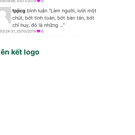
09:09:56, 05/11/2019
0
tpjicg
bình luận "Làm người, lười một
chút, bớt tính toán, bớt bàn tán, bớt
chỉ huy, đó là những ..."
05:24:31, 25/10/2019
0
iên kết logo