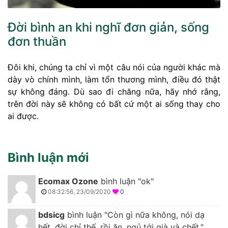
Đời bình an khi nghĩ đơn giản, sống
đơn thuần
Đôi khi, chúng ta chỉ vì một câu nói của người khác mà
dày vò chính mình, làm tổn thương mình, điều đó thật
sự không đáng. Dù sao đi chăng nữa, hãy nhớ rằng,
trên đời này sẽ không có bất cứ một ai sống thay cho
ai được.
Bình luận mới
Ecomax Ozone
bình luận "ok"
08:32:56, 23/09/2020
0
bdsicg
bình luận "Còn gì nữa không, nói dạ
hết, đời chỉ thế, rồi ăn, ngủ tới già và chết."