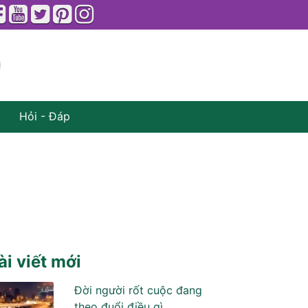
Hỏi - Đáp
ài viết mới
Đời người rốt cuộc đang
theo đuổi điều gì