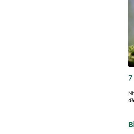
7
Nh
đề
B