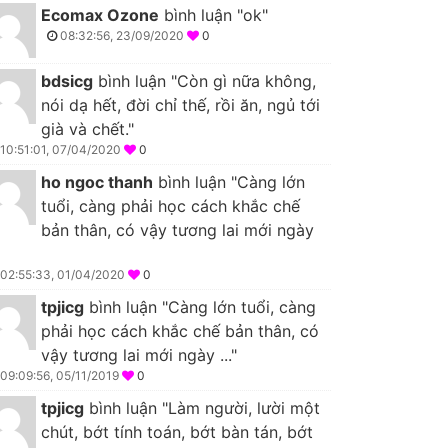
Ecomax Ozone
bình luận "ok"
08:32:56, 23/09/2020
0
bdsicg
bình luận "Còn gì nữa không,
nói dạ hết, đời chỉ thế, rồi ăn, ngủ tới
già và chết."
10:51:01, 07/04/2020
0
ho ngoc thanh
bình luận "Càng lớn
tuổi, càng phải học cách khắc chế
bản thân, có vậy tương lai mới ngày
02:55:33, 01/04/2020
0
tpjicg
bình luận "Càng lớn tuổi, càng
phải học cách khắc chế bản thân, có
vậy tương lai mới ngày ..."
09:09:56, 05/11/2019
0
tpjicg
bình luận "Làm người, lười một
chút, bớt tính toán, bớt bàn tán, bớt