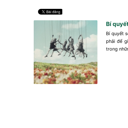
Bí quyế
Bí quyết 
phải để g
trong nhữ