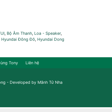
TUI
,
Bộ Âm Thanh
,
Loa - Speaker
,
,
Hyundai Đông Đô
,
Hyundai Dong
cùng Tony
Liên hệ
ồng
- Developed by
Mãnh Tử Nha