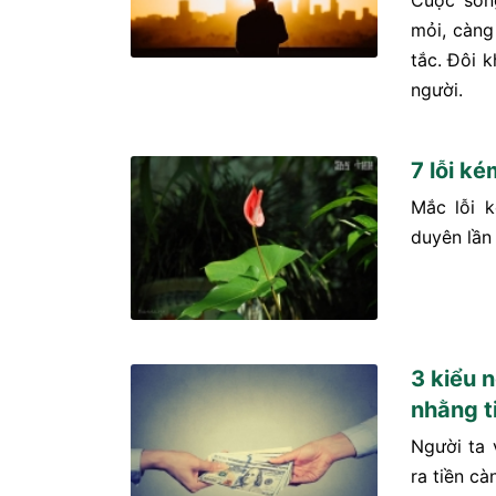
Cuộc sốn
mỏi, càng
tắc. Đôi k
người.
7 lỗi k
Mắc lỗi 
duyên lần 
3 kiểu 
nhằng t
Người ta 
ra tiền cà