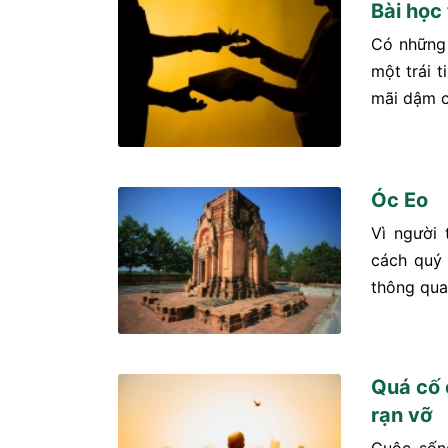
Bài học
Có những 
một trái t
mãi dậm c
Óc Eo
Vì người 
cách quý 
thông qua 
Quá cố 
rạn vỡ