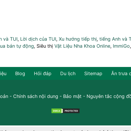
h và TUI
,
Lời dịch của TUI
,
Xu hướng tiếp thị
,
tiếng Anh và 
ua bán tự động
, Siêu thị
Vật Liệu Nha Khoa Online
,
ImmiGo
hiệu
Blog
Hỏi đáp
Du lịch
Sitemap
Ăn trưa 
oản
-
Chính sách nội dung
-
Bảo mật
-
Nguyên tắc cộng đ