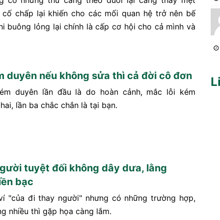
g có những thứ càng theo đuổi lại càng thấy mệt
 cố chấp lại khiến cho các mối quan hệ trở nên bế
hi buông lỏng lại chính là cấp cơ hội cho cả mình và
ém duyên nếu không sửa thì cả đời cô đơn
L
kém duyên lần đầu là do hoàn cảnh, mắc lỗi kém
hai, lần ba chắc chắn là tại bạn.
người tuyệt đối không dây dưa, lằng
iền bạc
ví "của đi thay người" nhưng có những trường hợp,
ng nhiều thì gặp họa càng lắm.