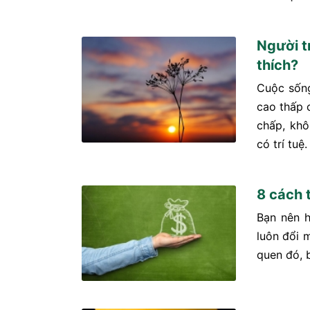
Người tr
thích?
Cuộc sống
cao thấp 
chấp, khô
có trí tuệ.
8 cách 
Bạn nên h
luôn đổi 
quen đó, 