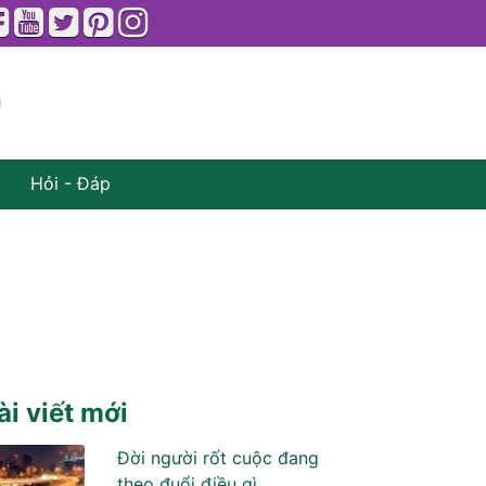
Hỏi - Đáp
ài viết mới
Đời người rốt cuộc đang
theo đuổi điều gì