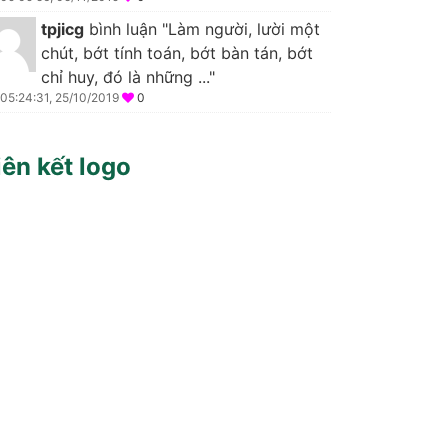
tpjicg
bình luận "Làm người, lười một
chút, bớt tính toán, bớt bàn tán, bớt
chỉ huy, đó là những ..."
05:24:31, 25/10/2019
0
iên kết logo