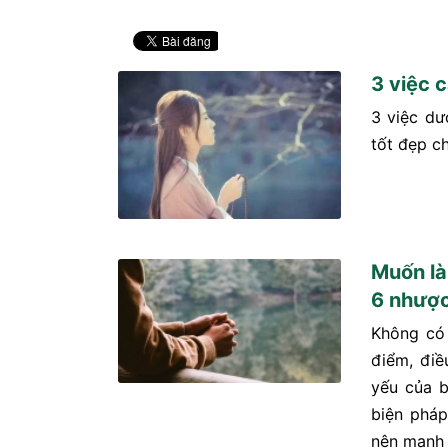
3 việc 
3 việc dư
tốt đẹp c
Muốn là
6 nhược
Không có 
điểm, điề
yếu của b
biện pháp
nên mạnh 