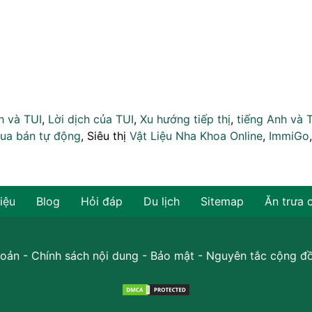
h và TUI
,
Lời dịch của TUI
,
Xu hướng tiếp thị
,
tiếng Anh và 
ua bán tự động
, Siêu thị
Vật Liệu Nha Khoa Online
,
ImmiGo
hiệu
Blog
Hỏi đáp
Du lịch
Sitemap
Ăn trưa 
oản
-
Chính sách nội dung
-
Bảo mật
-
Nguyên tắc cộng đ