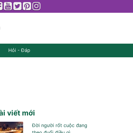
Hỏi - Đáp
ài viết mới
Đời người rốt cuộc đang
theo đuổi điều gì