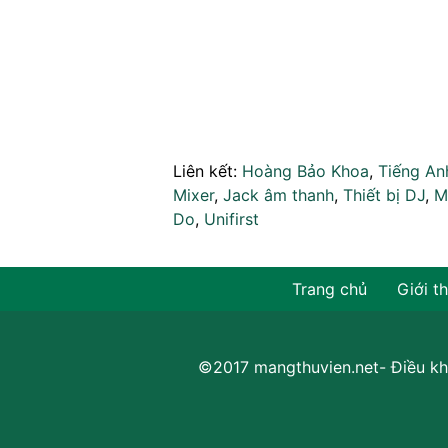
Liên kết:
Hoàng Bảo Khoa
,
Tiếng An
Mixer
,
Jack âm thanh
,
Thiết bị DJ
,
M
Do
,
Unifirst
Trang chủ
Giới t
©2017 mangthuvien.net-
Điều kh