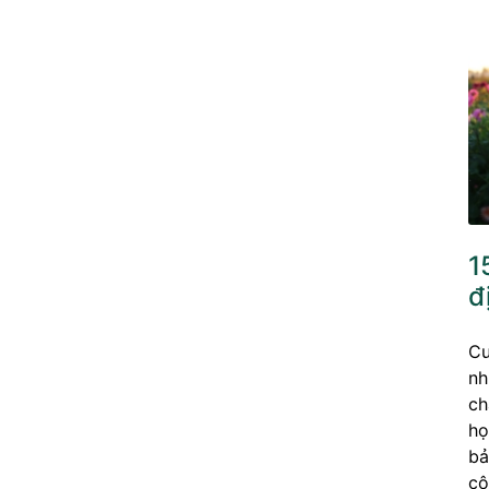
1
đ
Cu
nh
ch
họ
bả
cô