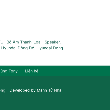
TUI
,
Bộ Âm Thanh
,
Loa - Speaker
,
,
Hyundai Đông Đô
,
Hyundai Dong
cùng Tony
Liên hệ
ồng
- Developed by
Mãnh Tử Nha