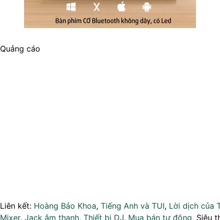
Quảng cáo
Liên kết:
Hoàng Bảo Khoa
,
Tiếng Anh và TUI
,
Lời dịch của 
Mixer
,
Jack âm thanh
,
Thiết bị DJ
,
Mua bán tự động
, Siêu t