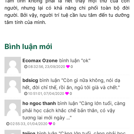
Tâm tính không phải là hết thảy mọi thứ của con
người, nhưng lại có khả năng chi phối toàn bộ đời
người. Bởi vậy, người trí tuệ cần lưu tâm đến tu dưỡng
tâm tính của mình.
Bình luận mới
Ecomax Ozone
bình luận "ok"
08:32:56, 23/09/2020
0
bdsicg
bình luận "Còn gì nữa không, nói dạ
hết, đời chỉ thế, rồi ăn, ngủ tới già và chết."
10:51:01, 07/04/2020
0
ho ngoc thanh
bình luận "Càng lớn tuổi, càng
phải học cách khắc chế bản thân, có vậy
tương lai mới ngày ..."
02:55:33, 01/04/2020
0
tpjicg
bình luận "Càng lớn tuổi, càng phải học