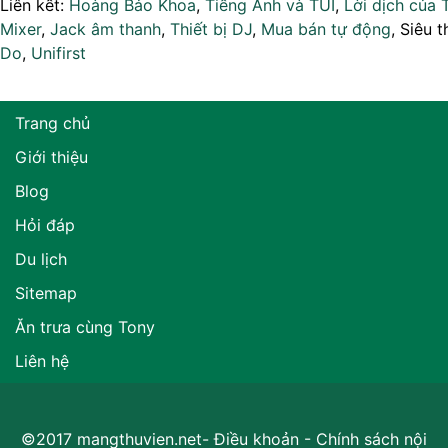
Liên kết:
Hoàng Bảo Khoa
,
Tiếng Anh và TUI
,
Lời dịch của 
Mixer
,
Jack âm thanh
,
Thiết bị DJ
,
Mua bán tự động
, Siêu t
Do
,
Unifirst
Trang chủ
Giới thiệu
Blog
Hỏi đáp
Du lịch
Sitemap
Ăn trưa cùng Tony
Liên hệ
©2017 mangthuvien.net-
Điều khoản
-
Chính sách nội