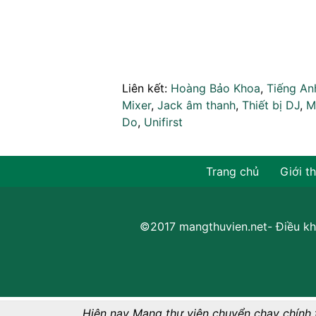
Liên kết:
Hoàng Bảo Khoa
,
Tiếng An
Mixer
,
Jack âm thanh
,
Thiết bị DJ
,
M
Do
,
Unifirst
Trang chủ
Giới t
©2017 mangthuvien.net-
Điều kh
Hiện nay Mạng thư viện chuyển chạy chính 