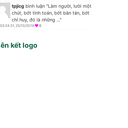
tpjicg
bình luận "Làm người, lười một
chút, bớt tính toán, bớt bàn tán, bớt
chỉ huy, đó là những ..."
05:24:31, 25/10/2019
0
iên kết logo