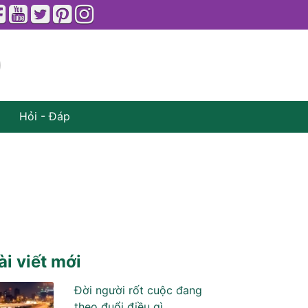
Hỏi - Đáp
ài viết mới
Đời người rốt cuộc đang
theo đuổi điều gì