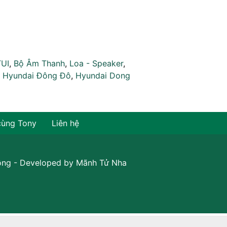
TUI
,
Bộ Âm Thanh
,
Loa - Speaker
,
,
Hyundai Đông Đô
,
Hyundai Dong
cùng Tony
Liên hệ
ồng
- Developed by
Mãnh Tử Nha