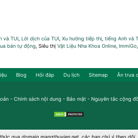
h và TUI
,
Lời dịch của TUI
,
Xu hướng tiếp thị
,
tiếng Anh và 
ua bán tự động
, Siêu thị
Vật Liệu Nha Khoa Online
,
ImmiGo
hiệu
Blog
Hỏi đáp
Du lịch
Sitemap
Ăn trưa 
oản
-
Chính sách nội dung
-
Bảo mật
-
Nguyên tắc cộng đ
thức qua domain mangthuvien.net, các bạn chú ý theo dõi.