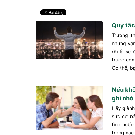
Quy tắc
Trưởng th
những vấn
rồi là sẽ 
trước còn
Có thể, bạ
Nếu khô
ghi nhớ
Hãy giành
sức cơ bả
tình huốn
trong các