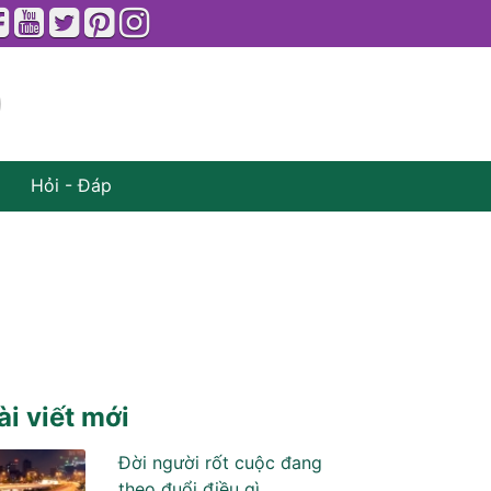
Hỏi - Đáp
ài viết mới
Đời người rốt cuộc đang
theo đuổi điều gì