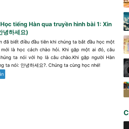
 Học tiếng Hàn qua truyền hình bài 1: Xin
 (안녕하세요)
n đã biết điều đầu tiên khi chúng ta bắt đầu học một
mới là học cách chào hỏi. Khi gặp một ai đó, câu
chúng ta nói với họ là câu chào.Khi gặp người Hàn
ng ta nói: 안녕하세요?. Chúng ta cùng học nhé!
ẫn
C