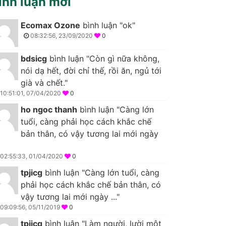
ình luận mới
Ecomax Ozone
bình luận "ok"
08:32:56, 23/09/2020
0
bdsicg
bình luận "Còn gì nữa không,
nói dạ hết, đời chỉ thế, rồi ăn, ngủ tới
già và chết."
10:51:01, 07/04/2020
0
ho ngoc thanh
bình luận "Càng lớn
tuổi, càng phải học cách khắc chế
bản thân, có vậy tương lai mới ngày
02:55:33, 01/04/2020
0
tpjicg
bình luận "Càng lớn tuổi, càng
phải học cách khắc chế bản thân, có
vậy tương lai mới ngày ..."
09:09:56, 05/11/2019
0
tpjicg
bình luận "Làm người, lười một