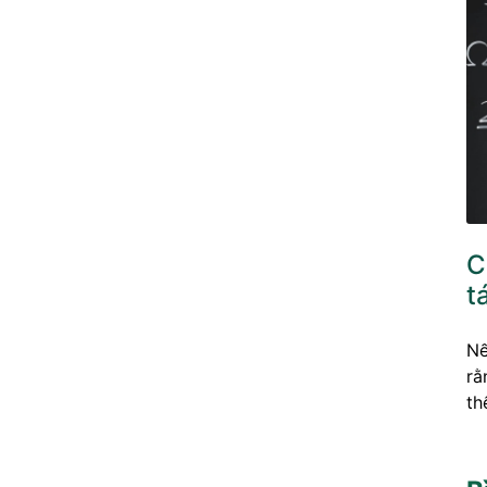
C
t
Nế
rằ
th