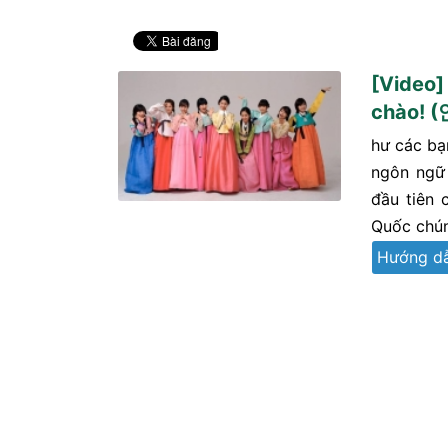
[Video]
chào!
hư các bạ
ngôn ngữ 
đầu tiên 
Quốc chú
Hướng d