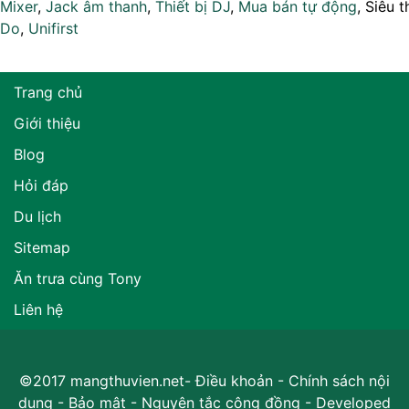
Mixer
,
Jack âm thanh
,
Thiết bị DJ
,
Mua bán tự động
, Siêu t
Do
,
Unifirst
Trang chủ
Giới thiệu
Blog
Hỏi đáp
Du lịch
Sitemap
Ăn trưa cùng Tony
Liên hệ
©2017 mangthuvien.net-
Điều khoản
-
Chính sách nội
dung
-
Bảo mật
-
Nguyên tắc cộng đồng
- Developed