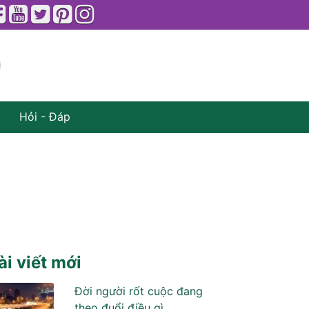
Hỏi - Đáp
ài viết mới
Đời người rốt cuộc đang
theo đuổi điều gì