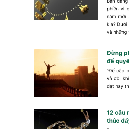
Bạn đang
phiền vì 
năm mới s
kia? Dưới
và những t
Đừng ph
để quyế
“Để cập b
và đôi kh
dạt hay t
12 câu 
thúc đẩ