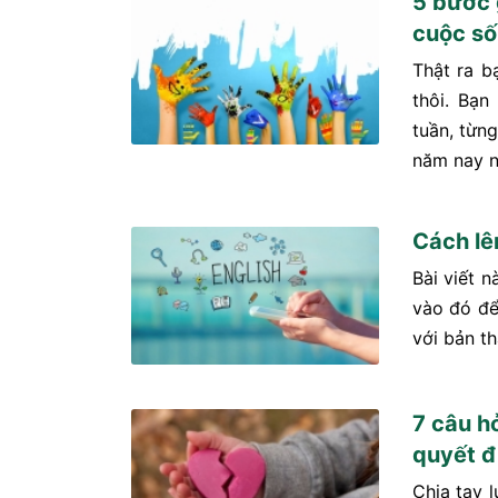
5 bước 
cuộc số
Thật ra b
thôi. Bạn
tuần, từn
năm nay n
Cách lê
Bài viết 
vào đó để
với bản th
7 câu hỏ
quyết đ
Chia tay 