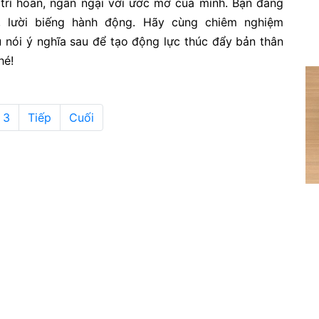
trì hoãn, ngần ngại với ước mơ của mình. Bạn đang
, lười biếng hành động. Hãy cùng chiêm nghiệm
 nói ý nghĩa sau để tạo động lực thúc đẩy bản thân
hé!
3
Tiếp
Cuối