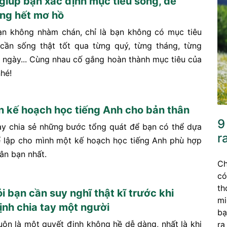
giúp bạn xác định mục tiêu sống, để
ng hết mơ hồ
ạn không nhàm chán, chỉ là bạn không có mục tiêu
 cần sống thật tốt qua từng quý, từng tháng, từng
g ngày... Cùng nhau cố gắng hoàn thành mục tiêu của
hé!
n kế hoạch học tiếng Anh cho bản thân
9
này chia sẻ những bước tổng quát để bạn có thể dựa
r
 lập cho mình một kế hoạch học tiếng Anh phù hợp
ân bạn nhất.
Ch
có
th
i bạn cần suy nghĩ thật kĩ trước khi
mi
ịnh chia tay một người
bạ
luôn là một quyết định không hề dễ dàng, nhất là khi
ra