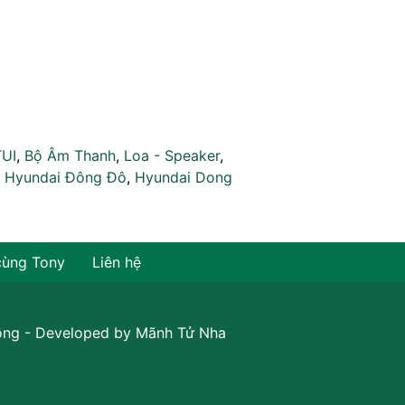
TUI
,
Bộ Âm Thanh
,
Loa - Speaker
,
,
Hyundai Đông Đô
,
Hyundai Dong
cùng Tony
Liên hệ
ồng
- Developed by
Mãnh Tử Nha