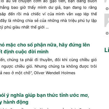
 lo âu về chuyện cơm áo gạo tiền, bạn đang buồn
chẳng bao giờ thấy mình dư giả, bạn đang lo rằng
ắp đến rồi mà chiếc ví của mình vẫn xẹp lép thế
 đây là những chia sẻ của những nhà triệu phú tự lập
ỷ phú giàu nhất thế giới ...
ó mặc cho số phận nữa, hãy đứng lên
L
t định cuộc đời mình
ến, chúng ta phải đi thuyền, đôi khi cùng chiều gió
i ngược chiều gió. Nhưng chúng ta không được trôi
hả neo ở một chỗ", Oliver Wendell Holmes
nói ý nghĩa giúp bạn thức tỉnh ước mơ,
y hành động