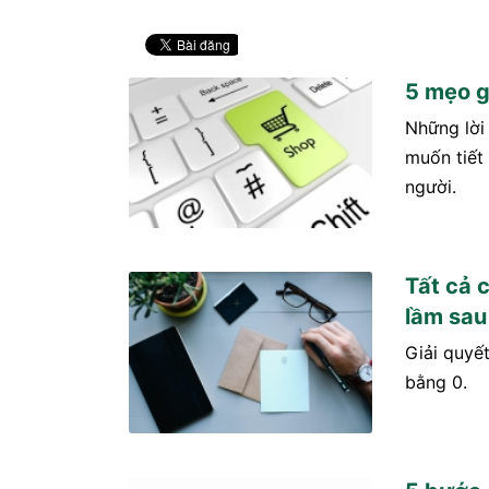
5 mẹo g
Những lời
muốn tiết
người.
Tất cả 
lầm sau
Giải quyế
bằng 0.