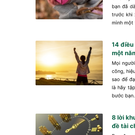
bạn đã dà
trước khi
mình một 
14 điều
một năm
Mọi người
công, hiệ
sao để đạ
là hãy tậ
bước bạn.
8 lời kh
đề tài 