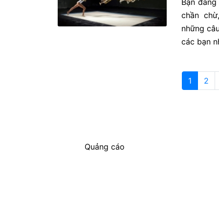
Bạn đang 
chần chừ
những câu
các bạn n
1
2
Quảng cáo