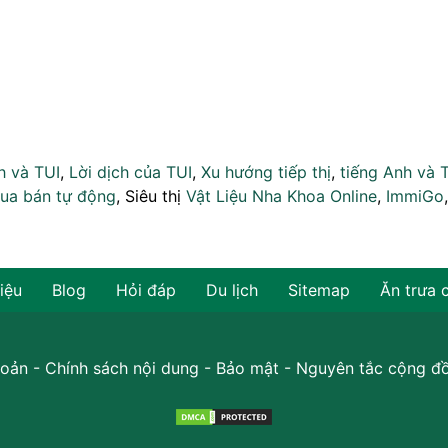
h và TUI
,
Lời dịch của TUI
,
Xu hướng tiếp thị
,
tiếng Anh và 
ua bán tự động
, Siêu thị
Vật Liệu Nha Khoa Online
,
ImmiGo
hiệu
Blog
Hỏi đáp
Du lịch
Sitemap
Ăn trưa 
oản
-
Chính sách nội dung
-
Bảo mật
-
Nguyên tắc cộng đ