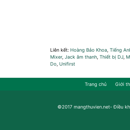
Liên kết:
Hoàng Bảo Khoa
,
Tiếng An
Mixer
,
Jack âm thanh
,
Thiết bị DJ
,
M
Do
,
Unifirst
Trang chủ
Giới t
©2017 mangthuvien.net-
Điều kh