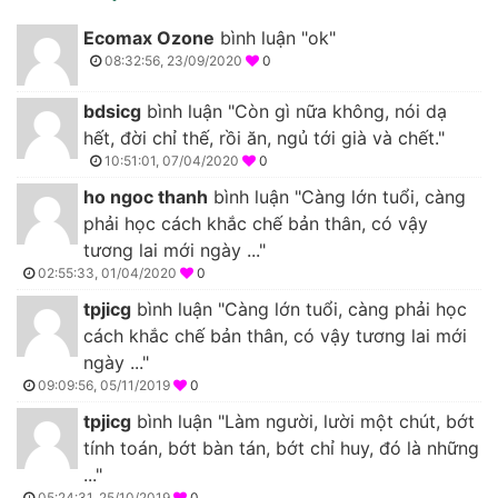
Ecomax Ozone
bình luận "ok"
08:32:56, 23/09/2020
0
bdsicg
bình luận "Còn gì nữa không, nói dạ
hết, đời chỉ thế, rồi ăn, ngủ tới già và chết."
10:51:01, 07/04/2020
0
ho ngoc thanh
bình luận "Càng lớn tuổi, càng
phải học cách khắc chế bản thân, có vậy
tương lai mới ngày ..."
02:55:33, 01/04/2020
0
tpjicg
bình luận "Càng lớn tuổi, càng phải học
cách khắc chế bản thân, có vậy tương lai mới
ngày ..."
09:09:56, 05/11/2019
0
tpjicg
bình luận "Làm người, lười một chút, bớt
tính toán, bớt bàn tán, bớt chỉ huy, đó là những
..."
05:24:31, 25/10/2019
0