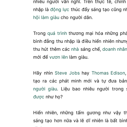
nhiều người vẫn nghĩ. Trên thực tế, chín
nhập là
động lực
thúc đẩy sáng tạo cũng n
hội
làm giàu
cho người dân.
Trong
quá trình
thương mại hóa những phá
bình đẳng thu nhập là điều hiển nhiên nhưn
thu hút thêm các
nhà
sáng chế,
doanh nhâ
mới để
vươn lên
làm giàu.
Hãy nhìn
Steve Jobs
hay
Thomas Edison
tạo ra các phát minh mới và tự đưa bản
người giàu
. Liệu bao nhiêu người trong
được
như họ?
Hiển nhiên, những tấm gương như vậy t
sáng tạo hơn nữa và lẽ dĩ nhiên là bất bì