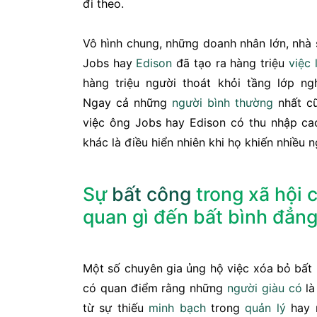
đi theo.
Vô hình chung, những doanh nhân lớn, nhà 
Jobs hay
Edison
đã tạo ra hàng triệu
việc 
hàng triệu người thoát khỏi tầng lớp ng
Ngay cả những
người bình thường
nhất cũ
việc ông Jobs hay Edison có thu nhập ca
khác là điều hiển nhiên khi họ khiến nhiều n
Sự
bất công
trong xã hội c
quan gì đến bất bình đẳn
Một số chuyên gia ủng hộ việc xóa bỏ bất
có quan điểm rằng những
người giàu có
l
từ sự thiếu
minh bạch
trong
quản lý
hay 