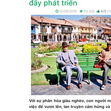
đẩy phát triển
15/09/2016
23.332
4
/
5
tr
Với sự phân hóa giàu nghèo, con người m
việc để vươn lên, lan truyền cảm hứng và