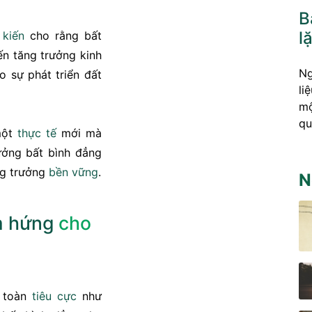
B
l
ý
kiến
cho rằng bất
ến tăng trưởng kinh
Ng
 sự phát triển đất
li
mộ
qu
một
thực tế
mới mà
rưởng bất bình đẳng
g trưởng
bền vững
.
N
 hứng
cho
n toàn
tiêu cực
như