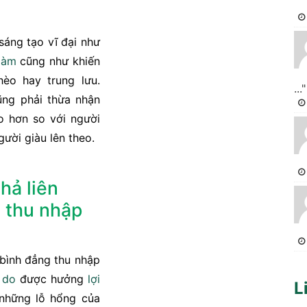
sáng tạo vĩ đại như
làm
cũng như khiến
hèo hay trung lưu.
..."
ng phải thừa nhận
o hơn so với người
gười giàu lên theo.
hả liên
g thu nhập
 bình đẳng thu nhập
à
do
được hưởng
lợi
L
những lỗ hổng của