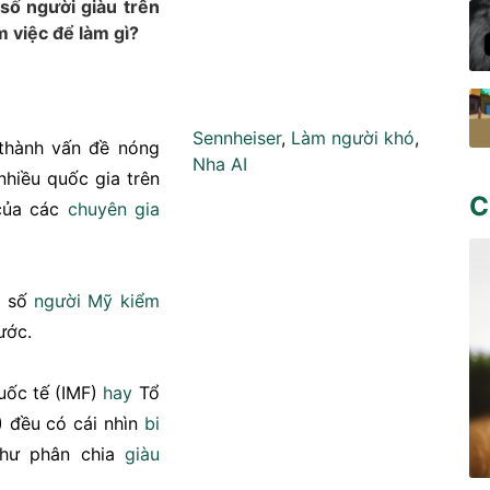
số người giàu trên
m việc để làm gì?
Sennheiser
,
Làm người khó
,
thành vấn đề nóng
Nha AI
nhiều quốc gia trên
C
của các
chuyên gia
n số
người Mỹ
kiểm
ước.
ốc tế (IMF)
hay
Tổ
 đều có cái nhìn
bi
hư phân chia
giàu