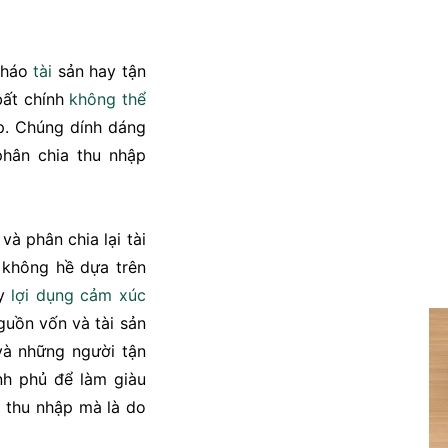
tháo
tài
sản hay tận
bất chính
không thể
ập. Chúng dính dáng
phân chia thu nhập
và phân chia lại tài
không hề dựa trên
úy
lợi dụng
cảm xúc
guồn vốn và tài sản
à những người tận
nh phủ để làm giàu
g thu nhập mà là do