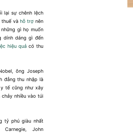
i lại sự chênh lệch
n thuế và
hỗ trợ
nên
 những gì họ muốn
g dính dáng gì đến
iệc
hiệu quả
có thu
 Nobel, ông Joseph
nh đẳng thu nhập là
 y tế cũng như xây
 chảy nhiều vào túi
g tỷ phú giàu nhất
Carnegie, John