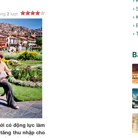
ong
2
lượt
B
ới có động lực làm
 tăng thu nhập cho