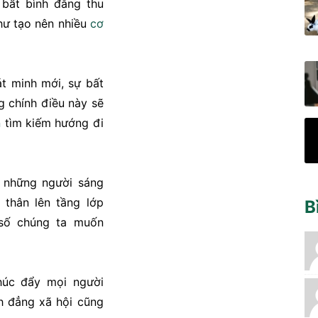
h bất bình đẳng thu
hư tạo nên nhiều
cơ
t minh mới, sự bất
g chính điều này sẽ
n
tìm kiếm hướng đi
, những người sáng
 thân lên tầng lớp
B
 số chúng ta muốn
húc đẩy mọi người
nh đẳng xã hội cũng