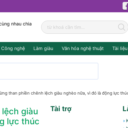
cùng nhau chia
Công nghệ
Làm giàu
Văn hóa nghệ thuật
Tài liệu
ừng than phiền chênh lệch giàu nghèo nữa, vì đó là động lực thúc
Tài trợ
L
lệch giàu
g lực thúc