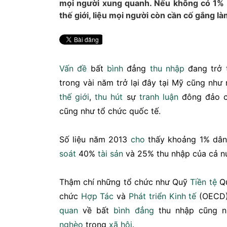
mọi người xung quanh. Nếu không có 1% 
thế giới, liệu mọi người còn cần cố gắng là
Vấn đề
bất
bình
đẳng
thu nhập
đang trở 
trong vài năm trở lại đây tại Mỹ cũng như 
thế giới
,
thu hút
sự
tranh luận
đông đảo 
cũng như tổ chức quốc tế.
Số liệu năm 2013
cho
thấy khoảng 1% dâ
soát
40%
tài sản
và 25% thu nhập của cả n
Thậm chí những tổ chức như Quỹ
Tiền tệ
Qu
chức
Hợp Tác
và
Phát triển
Kinh tế
(OECD)
quan
về bất
bình đẳng
thu nhập cũng n
nghèo
trong
xã hội
.