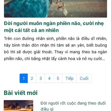
Đời người muôn ngàn phiền não, cười nhẹ
một cái tất cả an nhiên
Trên con đường nhân sinh, phiền não là điều dĩ nhiên,
hãy bình thản đón nhận thì tâm sẽ an yên, biết buông
bỏ thì sẽ được giải thoát. Thay vì mang theo ba ngàn
phiền não, chi bằng nhặt lấy cành hoa và nở nụ cười…
1
2
3
4
5
Tiếp
Cuối
Bài viết mới
Đời người rốt cuộc đang theo đuổi
điều gì