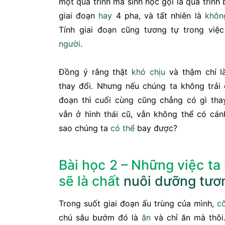
một quá trình mà sinh học gọi là quá trình
giai đoạn
hay
4 pha, và tất nhiên là
khôn
Tính giai đoạn cũng tương tự trong việ
người
.
Đồng ý rằng thật
khó chịu
và thậm chí l
thay đổi. Nhưng nếu chúng ta không trải 
đoạn thì cuối cùng cũng chẳng có gì tha
vẫn ở hình thái cũ, vẫn không thể có cán
sao chúng ta
có thể
bay được?
Bài học 2 – Những việc ta
sẽ là chất
nuôi dưỡng
tươn
Trong suốt giai đoạn ấu trùng của mình,
c
chú sâu bướm đó là
ăn
và chỉ ăn mà thôi.