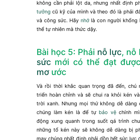
không cần phải lột da, nhưng nhất định p
tưởng
cũ kỹ của mình và theo đó là phải đá
và công sức. Hãy
nhớ
là con người khổng 
thể tự nhiên mà thức dậy.
Bài học 5: Phải
nỗ lực
, nỗ
sức
mới có thể đạt được
mơ
ước
Và rồi thời khắc quan trọng đã đến, chú
triển hoàn chỉnh và sẽ chui ra khỏi kén 
trời xanh. Nhưng mọi thứ không dễ dàng 
chúng làm kén là để tự
bảo vệ
chính mì
động xung quanh trong suốt qá trình chu
những tổ kén này sẽ không dễ dàng bị p
may chúng nhất định phải dồn hết sức lực 