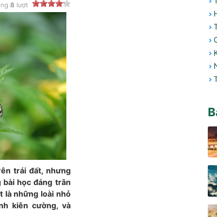
ong
8
lượt
B
rên trái đất, nhưng
g bài học đáng trân
t là những loài nhỏ
nh kiên cường, và