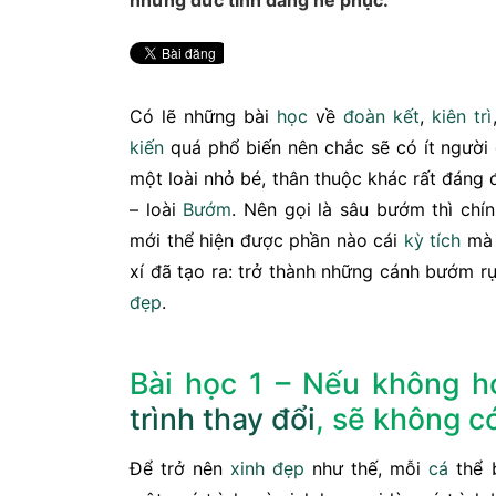
những đức tính đáng nể phục.
Có lẽ những bài
học
về
đoàn kết
,
kiên trì
kiến
quá phổ biến nên chắc sẽ có ít người
một loài nhỏ bé, thân thuộc khác rất đáng
– loài
Bướm
. Nên gọi là sâu bướm thì chí
mới thể hiện được phần nào cái
kỳ tích
mà 
xí đã tạo ra: trở thành những cánh bướm r
đẹp
.
Bài học 1 – Nếu không h
trình
thay đổi
, sẽ không có
Để trở nên
xinh đẹp
như thế, mỗi
cá
thể 