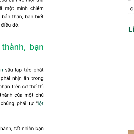
đã một mình chiêm
 bản thân, bạn biết
 điều đó.
L
 thành, bạn
on
sâu lập tức phát
hải nhịn ăn trong
phận trên cơ thể thì
 thành của một chú
chúng phải tự "
lột
hành, tất nhiên bạn