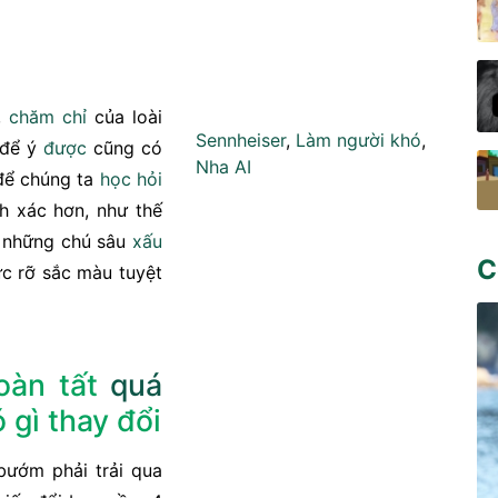
,
chăm chỉ
của loài
Sennheiser
,
Làm người khó
,
 để ý
được
cũng có
Nha AI
 để chúng ta
học hỏi
nh xác hơn, như thế
những chú sâu
xấu
C
ực rỡ sắc màu tuyệt
oàn tất
quá
 gì thay đổi
bướm phải trải qua