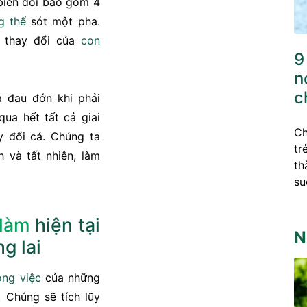
 biến đổi bao gồm 4
g thể
sót một pha.
c thay đổi của
con
9
n
c
à đau đớn khi phải
qua hết tất cả giai
Ch
y đổi cả. Chúng ta
tr
h và tất nhiên, làm
th
su
 làm
hiện tại
N
g lai
ông việc
của những
 Chúng sẽ tích lũy