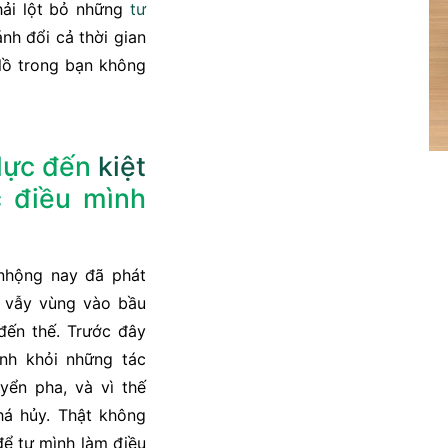
hải lột bỏ những
tư
nh đổi cả thời gian
lồ trong bạn không
 lực đến
kiệt
 điều mình
 nhộng nay đã phát
và vẫy vùng vào bầu
đến thế. Trước đây
nh khỏi những tác
yển pha, và vì thế
há hủy. Thật không
để tự mình làm điều