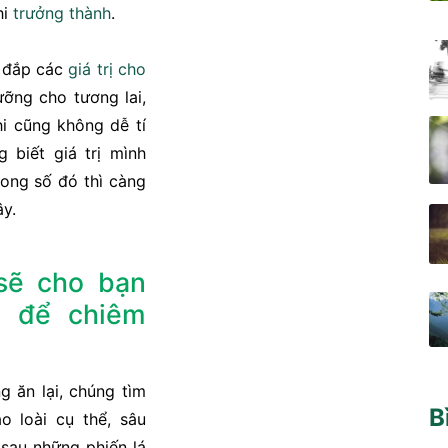
hi
trưởng thành
.
i đắp các
giá trị
cho
ưỡng cho tương lai,
hi cũng không dễ tí
 biết giá trị mình
ong số đó thì càng
y.
sẽ cho bạn
n
để chiêm
 ăn lại, chúng tìm
B
o loài cụ thể, sâu
 sau những phiến lá