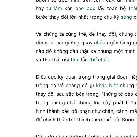
hay
tự làm
kén
bao bọc
lấy toàn bộ
thâ
bước thay đổi lớn nhất trong chu kỳ
sống
c
Và chúng ta cũng thế, để thay đổi, chúng t
dừng lại cái guồng quay
chán
ngán hằng ng
nào đó không cần thật xa nhưng một mình
sự thư thái nội
tâm
lẫn
thể chất
.
Điều cực kỳ quan trọng trong giai đoạn này
trông có vẻ chẳng có gì
khác biệt
nhưng t
thay đổi sâu sắc bên trong. Những tế bào 
trong những chú nhộng lúc này phát triển
hình thành các bộ phận như chân, cánh, m
để chính thức trở thành thực thể loài Bướm
Điều đó cũng tương tự như cách
suy nghĩ
c