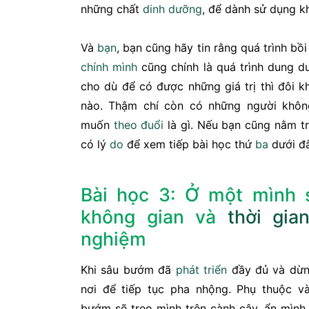
những chất
dinh dưỡng
, để dành sử dụng k
Và
bạn
, bạn cũng hãy tin rằng quá trình bồ
chính mình
cũng chính là quá trình dung d
cho dù để có được những giá trị thì đôi k
nào. Thậm chí còn có những người không
muốn
theo đuổi
là gì. Nếu bạn cũng nằm tr
có lý
do
để xem tiếp bài học thứ
ba
dưới đâ
Bài học 3: Ở một mình 
không gian và
thời gia
nghiệm
Khi sâu bướm đã
phát triển
đầy đủ và dừng
nơi để tiếp tục pha nhộng. Phụ thuộc và
bướm sẽ treo mình trên cành cây, ẩn mình