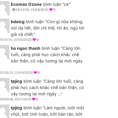
Ecomax Ozone
bình luận "ok"
08:32:56, 23/09/2020
0
bdsicg
bình luận "Còn gì nữa không,
nói dạ hết, đời chỉ thế, rồi ăn, ngủ tới
già và chết."
10:51:01, 07/04/2020
0
ho ngoc thanh
bình luận "Càng lớn
tuổi, càng phải học cách khắc chế
bản thân, có vậy tương lai mới ngày
02:55:33, 01/04/2020
0
tpjicg
bình luận "Càng lớn tuổi, càng
phải học cách khắc chế bản thân, có
vậy tương lai mới ngày ..."
09:09:56, 05/11/2019
0
tpjicg
bình luận "Làm người, lười một
chút, bớt tính toán, bớt bàn tán, bớt