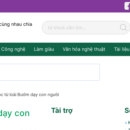
cùng nhau chia
Công nghệ
Làm giàu
Văn hóa nghệ thuật
Tài liệu
ọc từ loài Bướm dạy con người
Tài trợ
S
 dạy con