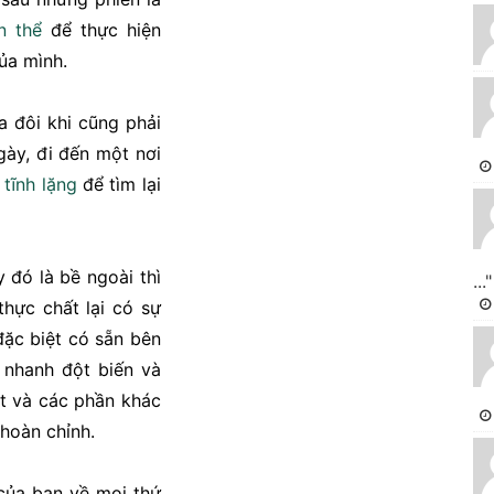
n thể
để thực hiện
ủa mình.
a đôi khi cũng phải
ày, đi đến một nơi
,
tĩnh lặng
để tìm lại
 đó là bề ngoài thì
..."
hực chất lại có sự
đặc biệt có sẵn bên
 nhanh đột biến và
ắt và các phần khác
 hoàn chỉnh.
ủa bạn về mọi thứ