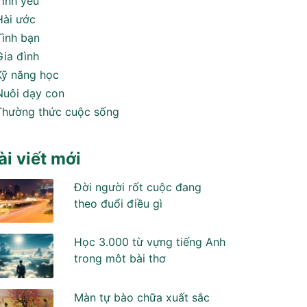
Tình yêu
Hài ước
Tình bạn
Gia đình
Kỹ năng học
Nuôi dạy con
Thường thức cuộc sống
ài viết mới
Đời người rốt cuộc đang
theo đuổi điều gì
Học 3.000 từ vựng tiếng Anh
trong môt bài thơ
Màn tự bào chữa xuất sắc