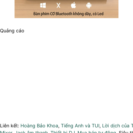
Quảng cáo
Liên kết:
Hoàng Bảo Khoa
,
Tiếng Anh và TUI
,
Lời dịch của 
Mixer
,
Jack âm thanh
,
Thiết bị DJ
,
Mua bán tự động
, Siêu t