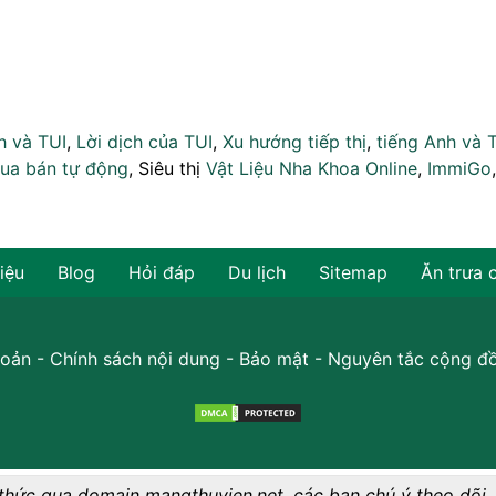
h và TUI
,
Lời dịch của TUI
,
Xu hướng tiếp thị
,
tiếng Anh và 
ua bán tự động
, Siêu thị
Vật Liệu Nha Khoa Online
,
ImmiGo
hiệu
Blog
Hỏi đáp
Du lịch
Sitemap
Ăn trưa 
oản
-
Chính sách nội dung
-
Bảo mật
-
Nguyên tắc cộng đ
thức qua domain mangthuvien.net, các bạn chú ý theo dõi.