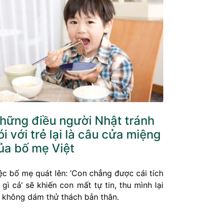
hững điều người Nhật tránh
ói với trẻ lại là câu cửa miệng
ủa bố mẹ Việt
ệc bố mẹ quát lên: ’Con chẳng được cái tích
 gì cả’ sẽ khiến con mất tự tin, thu mình lại
 không dám thử thách bản thân.