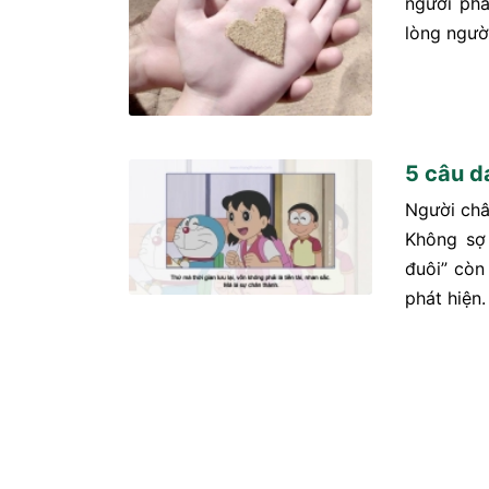
người phả
lòng người
5 câu d
Người châ
Không sợ 
đuôi” còn
phát hiện.