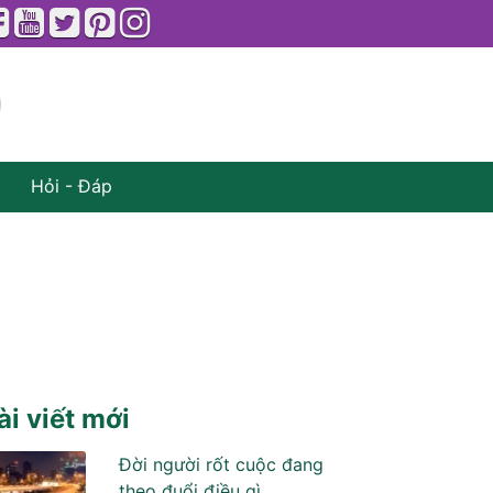
Hỏi - Đáp
ài viết mới
Đời người rốt cuộc đang
theo đuổi điều gì