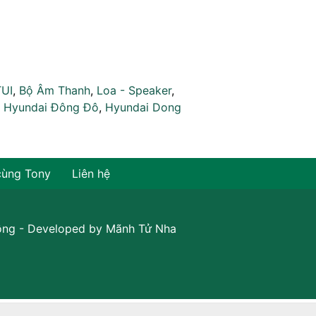
TUI
,
Bộ Âm Thanh
,
Loa - Speaker
,
,
Hyundai Đông Đô
,
Hyundai Dong
cùng Tony
Liên hệ
ồng
- Developed by
Mãnh Tử Nha