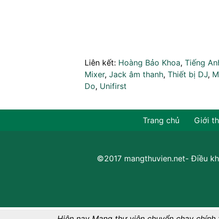
Liên kết:
Hoàng Bảo Khoa
,
Tiếng An
Mixer
,
Jack âm thanh
,
Thiết bị DJ
,
M
Do
,
Unifirst
Trang chủ
Giới t
©2017 mangthuvien.net-
Điều kh
Hiện nay Mạng thư viện chuyển chạy chính 