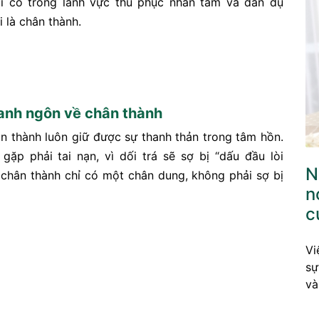
i có trong lãnh vực thu phục nhân tâm và dẫn dụ
 là chân thành.
anh ngôn về chân thành
n thành luôn giữ được sự thanh thản trong tâm hồn.
gặp phải tai nạn, vì dối trá sẽ sợ bị “dấu đầu lòi
N
 chân thành chỉ có một chân dung, không phải sợ bị
n
c
Vi
sự
và