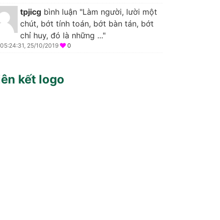
tpjicg
bình luận "Làm người, lười một
chút, bớt tính toán, bớt bàn tán, bớt
chỉ huy, đó là những ..."
05:24:31, 25/10/2019
0
iên kết logo