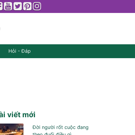
Hỏi - Đáp
ài viết mới
Đời người rốt cuộc đang
theo đuổi điều gì