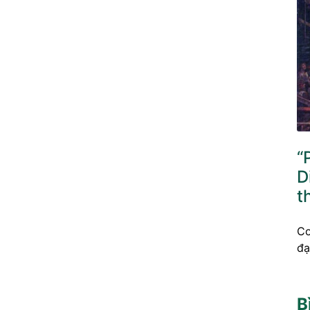
“
D
t
Co
đạ
B