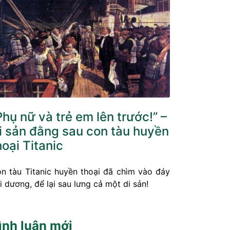
Phụ nữ và trẻ em lên trước!” –
i sản đằng sau con tàu huyền
hoại Titanic
n tàu Titanic huyền thoại đã chìm vào đáy
i dương, để lại sau lưng cả một di sản!
ình luận mới