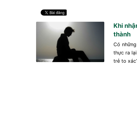
Khi nhận
thành
Có những 
thực ra l
trẻ to xác