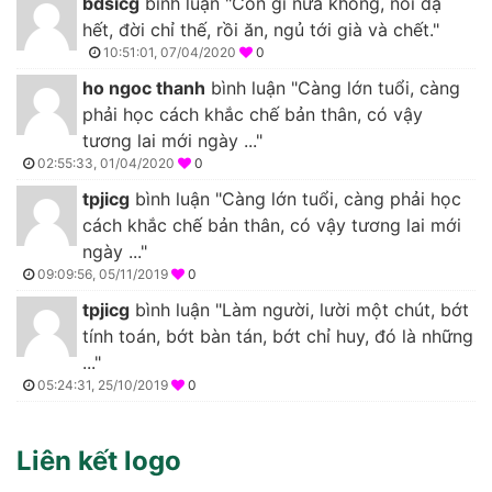
bdsicg
bình luận "Còn gì nữa không, nói dạ
hết, đời chỉ thế, rồi ăn, ngủ tới già và chết."
10:51:01, 07/04/2020
0
ho ngoc thanh
bình luận "Càng lớn tuổi, càng
phải học cách khắc chế bản thân, có vậy
tương lai mới ngày ..."
02:55:33, 01/04/2020
0
tpjicg
bình luận "Càng lớn tuổi, càng phải học
cách khắc chế bản thân, có vậy tương lai mới
ngày ..."
09:09:56, 05/11/2019
0
tpjicg
bình luận "Làm người, lười một chút, bớt
tính toán, bớt bàn tán, bớt chỉ huy, đó là những
..."
05:24:31, 25/10/2019
0
Liên kết logo