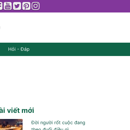
Hỏi - Đáp
ài viết mới
Đời người rốt cuộc đang
theo đuổi điều gì