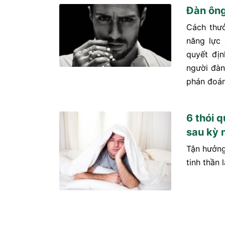
Đàn ông
Cách thư
năng lực 
quyết địn
người đàn
phán đoán
6 thói q
sau kỳ n
Tận hưởng
tinh thần 