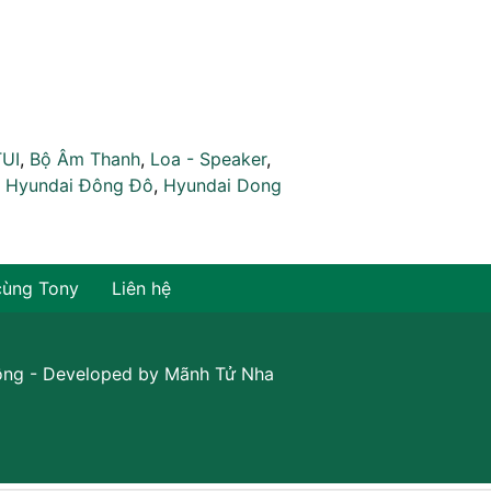
TUI
,
Bộ Âm Thanh
,
Loa - Speaker
,
,
Hyundai Đông Đô
,
Hyundai Dong
cùng Tony
Liên hệ
ồng
- Developed by
Mãnh Tử Nha