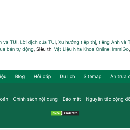
h và TUI
,
Lời dịch của TUI
,
Xu hướng tiếp thị
,
tiếng Anh và 
ua bán tự động
, Siêu thị
Vật Liệu Nha Khoa Online
,
ImmiGo
hiệu
Blog
Hỏi đáp
Du lịch
Sitemap
Ăn trưa 
oản
-
Chính sách nội dung
-
Bảo mật
-
Nguyên tắc cộng đ