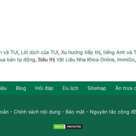
h và TUI
,
Lời dịch của TUI
,
Xu hướng tiếp thị
,
tiếng Anh và 
ua bán tự động
, Siêu thị
Vật Liệu Nha Khoa Online
,
ImmiGo
hiệu
Blog
Hỏi đáp
Du lịch
Sitemap
Ăn trưa 
oản
-
Chính sách nội dung
-
Bảo mật
-
Nguyên tắc cộng đ