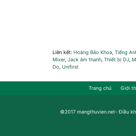
Liên kết:
Hoàng Bảo Khoa
,
Tiếng An
Mixer
,
Jack âm thanh
,
Thiết bị DJ
,
M
Do
,
Unifirst
Trang chủ
Giới t
©2017 mangthuvien.net-
Điều kh