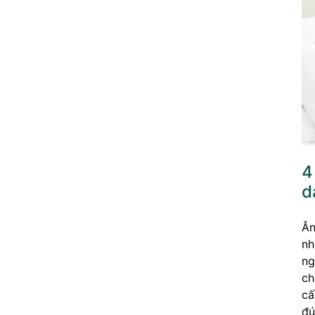
4
d
Ăn
nh
ng
ch
cấ
đú