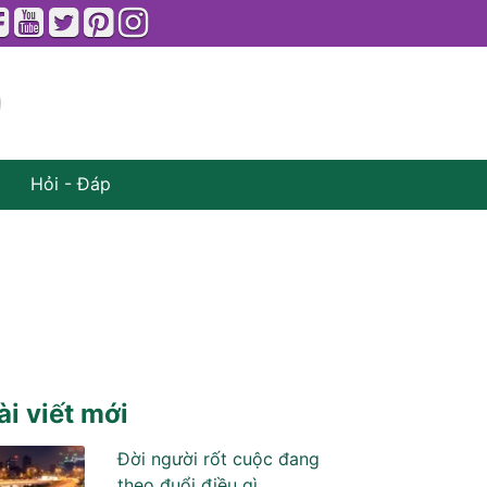
Hỏi - Đáp
ài viết mới
Đời người rốt cuộc đang
theo đuổi điều gì