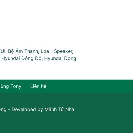
TUI
,
Bộ Âm Thanh
,
Loa - Speaker
,
,
Hyundai Đông Đô
,
Hyundai Dong
cùng Tony
Liên hệ
ồng
- Developed by
Mãnh Tử Nha