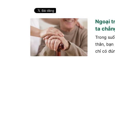
Ngoại t
ta chẳn
Trong suố
thân, bạn
chỉ có đú