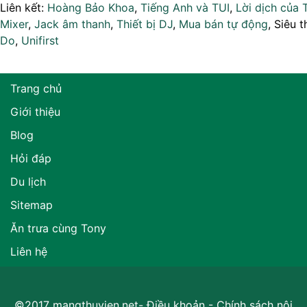
Liên kết:
Hoàng Bảo Khoa
,
Tiếng Anh và TUI
,
Lời dịch của 
Mixer
,
Jack âm thanh
,
Thiết bị DJ
,
Mua bán tự động
, Siêu t
Do
,
Unifirst
Trang chủ
Giới thiệu
Blog
Hỏi đáp
Du lịch
Sitemap
Ăn trưa cùng Tony
Liên hệ
©2017 mangthuvien.net-
Điều khoản
-
Chính sách nội