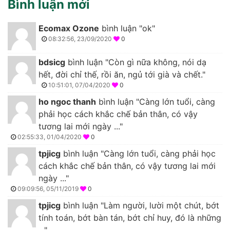
Bình luận mới
Ecomax Ozone
bình luận "ok"
08:32:56, 23/09/2020
0
bdsicg
bình luận "Còn gì nữa không, nói dạ
hết, đời chỉ thế, rồi ăn, ngủ tới già và chết."
10:51:01, 07/04/2020
0
ho ngoc thanh
bình luận "Càng lớn tuổi, càng
phải học cách khắc chế bản thân, có vậy
tương lai mới ngày ..."
02:55:33, 01/04/2020
0
tpjicg
bình luận "Càng lớn tuổi, càng phải học
cách khắc chế bản thân, có vậy tương lai mới
ngày ..."
09:09:56, 05/11/2019
0
tpjicg
bình luận "Làm người, lười một chút, bớt
tính toán, bớt bàn tán, bớt chỉ huy, đó là những