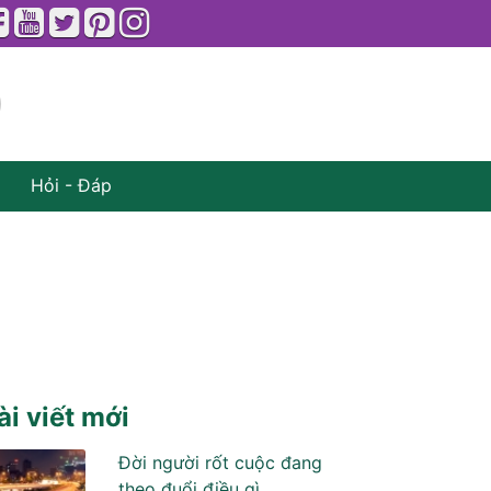
Hỏi - Đáp
ài viết mới
Đời người rốt cuộc đang
theo đuổi điều gì