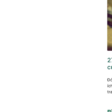
2
c
Đó
íc
tr