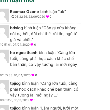
ình luận mới
Ecomax Ozone
bình luận "ok"
08:32:56, 23/09/2020
0
bdsicg
bình luận "Còn gì nữa không,
nói dạ hết, đời chỉ thế, rồi ăn, ngủ tới
già và chết."
10:51:01, 07/04/2020
0
ho ngoc thanh
bình luận "Càng lớn
tuổi, càng phải học cách khắc chế
bản thân, có vậy tương lai mới ngày
02:55:33, 01/04/2020
0
tpjicg
bình luận "Càng lớn tuổi, càng
phải học cách khắc chế bản thân, có
vậy tương lai mới ngày ..."
09:09:56, 05/11/2019
0
tpjicg
bình luận "Làm người, lười một