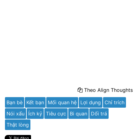
Theo Align Thoughts
Bạn bè
Kết bạn
Mối quan hệ
Lợi dụng
Chỉ trích
Nói xấu
Ích kỷ
Tiêu cực
Bi quan
Dối trá
Thật lòng