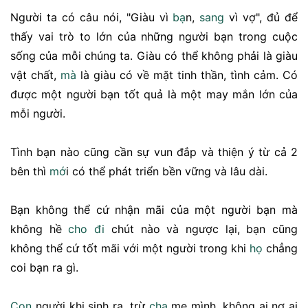
Người ta có câu nói, "Giàu vì
ba
̣n,
sang
vì vợ", đủ để
thấy vai trò to lớn của những người bạn trong cuộc
sống của mỗi chúng ta. Giàu có thể không phải là giàu
vật chất,
ma
̀ là giàu có về mặt tinh thần, tình cảm. Có
được một người bạn tốt quả là một may mắn lớn của
mỗi người.
Tình bạn nào cũng cần sự vun đắp và thiện ý từ cả 2
bên thì
mơ
́i có thể phát triển bền vững và lâu dài.
Bạn không thể cứ nhận mãi của một người bạn mà
không hề
cho đi
chút nào và ngược lại, bạn cũng
không thể cứ tốt mãi với một người trong khi
ho
̣ chẳng
coi bạn ra gì.
Con
người khi sinh ra, trừ
cha
mẹ mình, không ai nợ ai