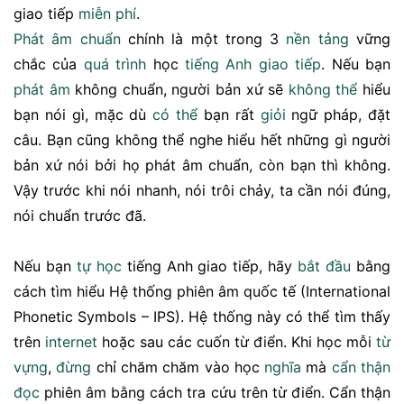
giao tiếp
miễn phí
.
Phát âm chuẩn
chính là một trong 3
nền tảng
vững
chắc của
quá trình
học
tiếng Anh giao tiếp
. Nếu bạn
phát âm
không chuẩn, người bản xứ sẽ
không thể
hiểu
bạn nói gì, mặc dù
có thể
bạn rất
giỏi
ngữ pháp, đặt
câu. Bạn cũng không thể nghe hiểu hết những gì người
bản xứ nói bởi họ phát âm chuẩn, còn bạn thì không.
Vậy trước khi nói nhanh, nói trôi chảy, ta cần nói đúng,
nói chuẩn trước đã.
Nếu bạn
tự học
tiếng Anh giao tiếp, hãy
bắt đầu
bằng
cách tìm hiểu Hệ thống phiên âm quốc tế (International
Phonetic Symbols – IPS). Hệ thống này có thể tìm thấy
trên
internet
hoặc sau các cuốn từ điển. Khi học mỗi
từ
vựng
,
đừng
chỉ chăm chăm vào học
nghĩa
mà
cẩn thận
đọc
phiên âm bằng cách tra cứu trên từ điển. Cẩn thận