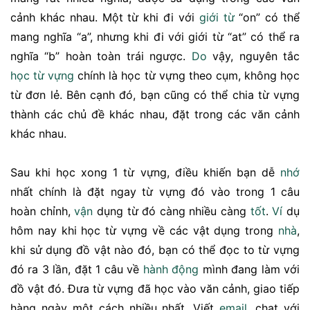
cảnh khác nhau. Một từ khi đi với
giới từ
“on” có thể
mang nghĩa “a”, nhưng khi đi với giới từ “at” có thể ra
nghĩa “b” hoàn toàn trái ngược.
Do
vậy, nguyên tắc
học từ vựng
chính là học từ vựng theo cụm, không học
từ đơn lẻ. Bên cạnh đó, bạn cũng có thể chia từ vựng
thành các chủ đề khác nhau, đặt trong các văn cảnh
khác nhau.
Sau khi học xong 1 từ vựng, điều khiến bạn dễ
nhớ
nhất chính là đặt ngay từ vựng đó vào trong 1 câu
hoàn chỉnh,
vận
dụng từ đó càng nhiều càng
tốt
.
Ví
dụ
hôm nay khi học từ vựng về các vật dụng trong
nhà
,
khi sử dụng đồ vật nào đó, bạn có thể đọc to từ vựng
đó ra 3 lần, đặt 1 câu về
hành động
mình đang làm với
đồ vật đó. Đưa từ vựng đã học vào văn cảnh, giao tiếp
hàng ngày một cách nhiều nhất. Viết
email
, chat với