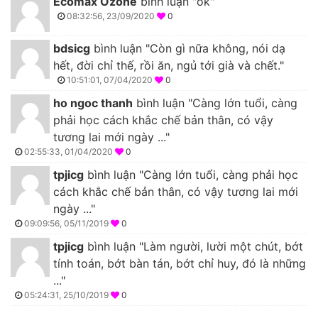
Ecomax Ozone
bình luận "ok"
08:32:56, 23/09/2020
0
bdsicg
bình luận "Còn gì nữa không, nói dạ
hết, đời chỉ thế, rồi ăn, ngủ tới già và chết."
10:51:01, 07/04/2020
0
ho ngoc thanh
bình luận "Càng lớn tuổi, càng
phải học cách khắc chế bản thân, có vậy
tương lai mới ngày ..."
02:55:33, 01/04/2020
0
tpjicg
bình luận "Càng lớn tuổi, càng phải học
cách khắc chế bản thân, có vậy tương lai mới
ngày ..."
09:09:56, 05/11/2019
0
tpjicg
bình luận "Làm người, lười một chút, bớt
tính toán, bớt bàn tán, bớt chỉ huy, đó là những
..."
05:24:31, 25/10/2019
0