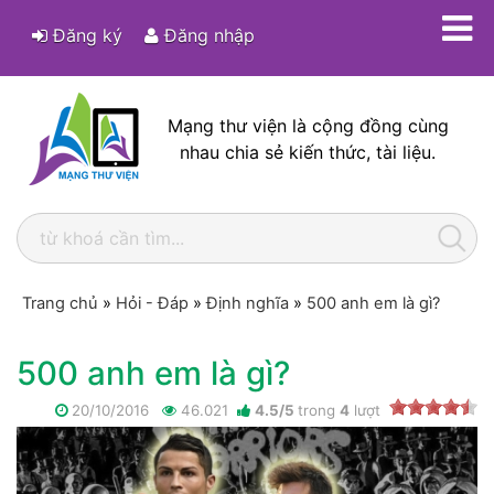
Đăng ký
Đăng nhập
Mạng thư viện là cộng đồng cùng
nhau chia sẻ kiến thức, tài liệu.
Trang chủ
»
Hỏi - Đáp
»
Định nghĩa
»
500 anh em là gì?
500 anh em là gì?
20/10/2016
46.021
4.5
/
5
trong
4
lượt