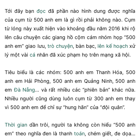
Tới đây bạn
đọc
đã phần nào hình dung được nghĩa
của cụm từ 500 anh em là gì rồi phải không nào. Cụm
từ lóng này xuất hiện vào khoảng đầu năm 2016 khi rộ
lên câu chuyện các giang hồ cộm cám nhóm họp “500
anh em” giao lưu,
trò chuyện
, bàn bạc,
lên kế hoạch
xử
lý một vài
cá
nhân đã xúc phạm họ trên mạng xã hội.
Tiêu biểu là các nhóm: 500 anh em Thanh Hóa, 500
anh em Hải Phòng, 500 anh em Quảng Ninh, 500 anh
em
Đà Nẵng
… và rất nhiều các “phiên bản” khác nữa.
Nhiều người cũng dùng luôn cụm từ 300 anh em thay
vì 500 anh em để chỉ sự “hung hãn” của “đội quân”.
Thời gian
dần trôi, người ta không còn hiểu “500 anh
em” theo nghĩa đen là thanh
toán
, chém giết, đe dọa…