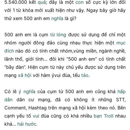
5.540.000 kết
quả
; đây là một
con
số cực kỳ lớn đối
với 1 từ khóa mới xuất hiện như vậy. Ngay bây giờ hãy
thử xem 500 anh em
nghĩa
là gì?
500 anh em là cụm
từ lóng
được sử dụng để chỉ một
nhóm người đông đảo cùng nhau thực hiện một
mục
đích
nào đó có tính chất nhóm,vùng miền, ngành nghề,
lãnh thổ, giới tính… đôi khi “500 anh em” có tính chất
“bầy đàn”. Hiện cụm từ này chủ yếu được sử dụng trên
mạng
xã hội
với hàm ývui đùa, tếu
táo
.
Có lẽ
ý nghĩa
của cụm từ 500 anh em cũng khá
hấp
dẫn
dân cư mạng, đã có không ít những STT,
Comment, Hashtag trên mạng xã hội kèm theo nó. Bên
cạnh yếu tố
vui
đùa cũng có khá nhiều
bạn
Troll
nhau
khá…
hài hước
.