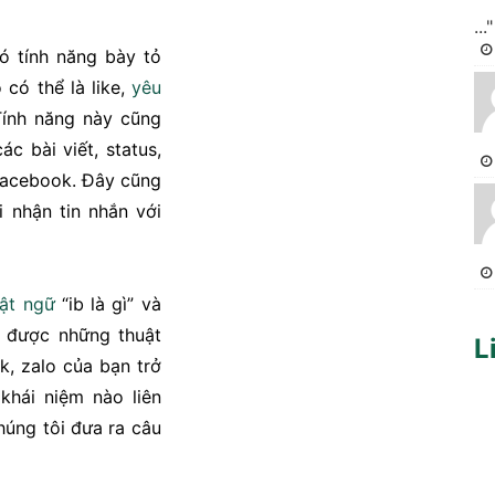
..."
ó tính năng bày tỏ
 có thể là like,
yêu
Tính năng này cũng
c bài viết, status,
 facebook. Đây cũng
 nhận tin nhắn với
uật ngữ
“ib là gì” và
được những thuật
L
k, zalo của bạn trở
khái niệm nào liên
húng tôi đưa ra câu