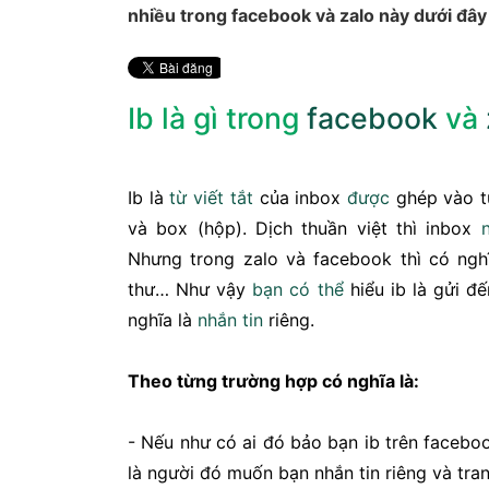
nhiều trong facebook và zalo này dưới đây
Ib là gì trong
facebook
và
Ib là
từ viết tắt
của inbox
được
ghép vào từ
và box (hộp). Dịch thuần việt thì inbox
Nhưng trong zalo và facebook thì có ngh
thư… Như vậy
bạn
có thể
hiểu ib là gửi đ
nghĩa là
nhắn tin
riêng.
Theo từng trường hợp có nghĩa là:
- Nếu như có ai đó bảo bạn ib trên faceboo
là người đó muốn bạn nhắn tin riêng và tr