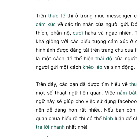
Trên
thực tế
thì ở trong mục messenger c
cảm xúc
về các tin nhắn của người gửi. Đó
thích, phẫn nộ,
cười
haha và ngạc nhiên. 
khá giống với các biểu tượng cảm xúc ở cá
hình ảnh được đăng tải trên trang chủ của
là một cách để thể hiện
thái độ
của người
người gửi một cách
khéo léo
và sinh động.
Trên đây, các bạn đã được tìm hiểu về
th
một số thuật ngữ liên quan. Việc
nắm bắt
ngữ này sẽ giúp cho việc sử dụng faceboo
nên dễ dàng hơn rất nhiều. Nếu bạn còn 
quan chưa hiểu rõ thì có thể
bình
luận để c
trả lời nhanh
nhất nhé!