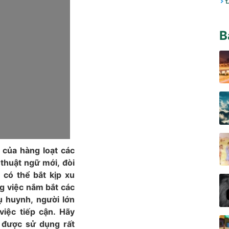
B
ời của hàng loạt các
thuật ngữ mới, đòi
 có thể bắt kịp xu
ng việc nắm bắt các
ụ huynh, người lớn
việc tiếp cận. Hãy
 được sử dụng rất