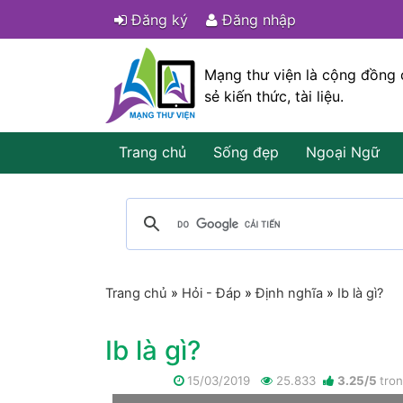
Đăng ký
Đăng nhập
Mạng thư viện là cộng đồng 
sẻ kiến thức, tài liệu.
Trang chủ
Sống đẹp
Ngoại Ngữ
Trang chủ
»
Hỏi - Đáp
»
Định nghĩa
»
Ib là gì?
Ib là gì?
15/03/2019
25.833
3.25
/
5
tro