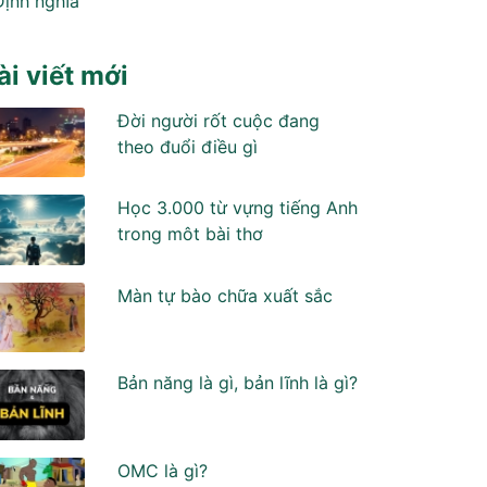
Định nghĩa
ài viết mới
Đời người rốt cuộc đang
theo đuổi điều gì
Học 3.000 từ vựng tiếng Anh
trong môt bài thơ
Màn tự bào chữa xuất sắc
Bản năng là gì, bản lĩnh là gì?
OMC là gì?