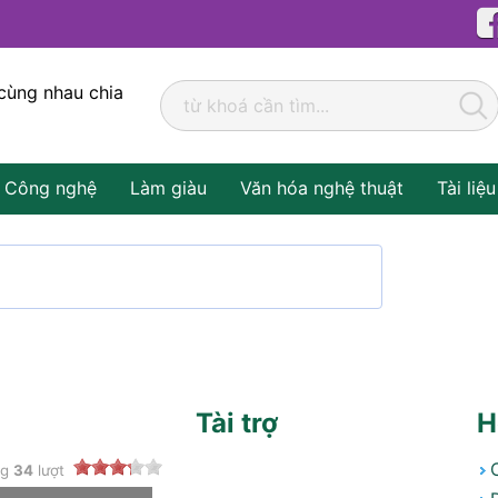
cùng nhau chia
Công nghệ
Làm giàu
Văn hóa nghệ thuật
Tài liệu
Tài trợ
H
ng
34
lượt