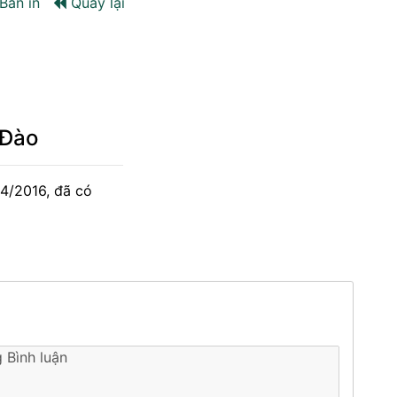
Bản in
Quay lại
 Đào
04/2016, đã có