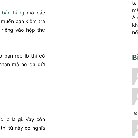
ta
mấ
g
bán hàng
mà các
Ăn
họ muốn bạn kiểm tra
kh
n riêng vào hộp thư
nổ
o bạn rep ib thì có
B
n nhắn mà họ đã gửi
c ib là gì. Vậy còn
thì từ này có nghĩa