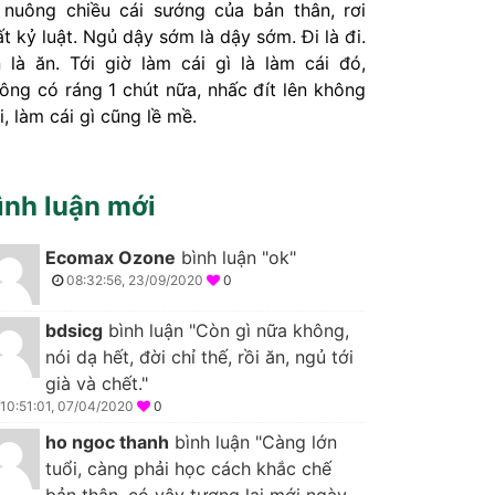
 nuông chiều cái sướng của bản thân, rơi
t kỷ luật. Ngủ dậy sớm là dậy sớm. Đi là đi.
 là ăn. Tới giờ làm cái gì là làm cái đó,
ông có ráng 1 chút nữa, nhấc đít lên không
i, làm cái gì cũng lề mề.
ình luận mới
Ecomax Ozone
bình luận "ok"
08:32:56, 23/09/2020
0
bdsicg
bình luận "Còn gì nữa không,
nói dạ hết, đời chỉ thế, rồi ăn, ngủ tới
già và chết."
10:51:01, 07/04/2020
0
ho ngoc thanh
bình luận "Càng lớn
tuổi, càng phải học cách khắc chế
bản thân, có vậy tương lai mới ngày