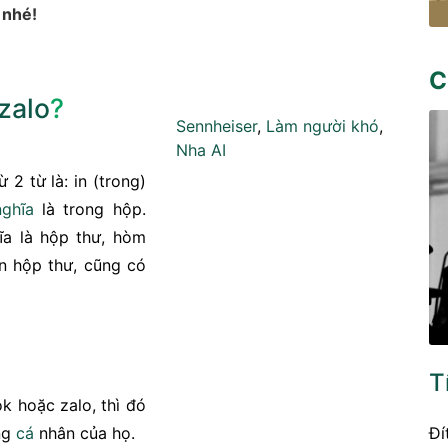
 nhé!
C
zalo
?
Sennheiser
,
Làm người khó
,
Nha AI
 2 từ là: in (trong)
nghĩa
là trong hộp.
ĩa là hộp thư, hòm
ến hộp thư, cũng có
T
k hoặc zalo, thì đó
Đí
ang
cá
nhân của họ.