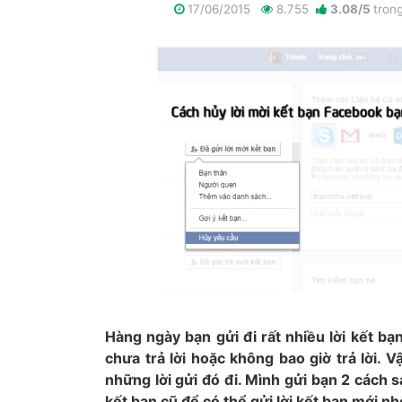
17/06/2015
8.755
3.08
/
5
tron
Hàng ngày bạn gửi đi rất nhiều lời kết b
chưa trả lời hoặc không bao giờ trả lời. 
những lời gửi đó đi. Mình gửi bạn 2 cách sa
kết bạn cũ để có thể gửi lời kết bạn mới nh