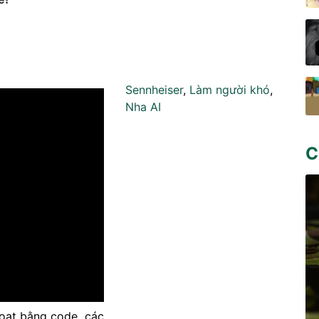
Sennheiser
,
Làm người khó
,
Nha AI
C
oạt bằng code, các