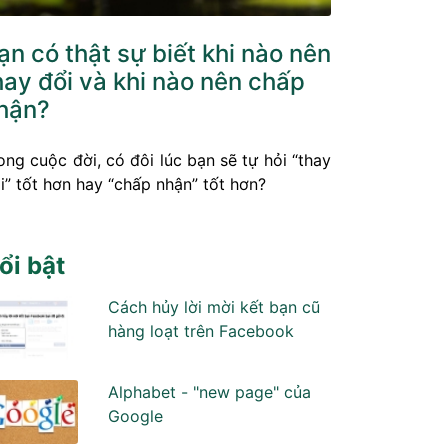
ạn có thật sự biết khi nào nên
hay đổi và khi nào nên chấp
hận?
ong cuộc đời, có đôi lúc bạn sẽ tự hỏi “thay
i” tốt hơn hay “chấp nhận” tốt hơn?
ổi bật
Cách hủy lời mời kết bạn cũ
hàng loạt trên Facebook
Alphabet - "new page" của
Google