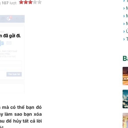
g
107
lượt
B
ạn mà có thể bạn đó
Vậy làm sao bạn xóa
u để hủy tất cả lời
é!