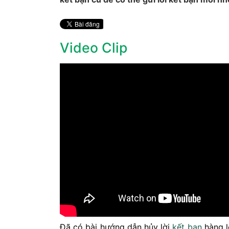
Video Clip
Đã có bài hướng dẫn hủy lời
kết bạn
hàng l