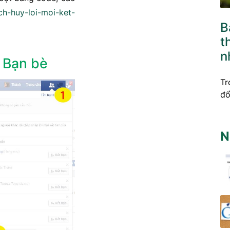
ch-huy-loi-moi-ket-
B
t
n
g Bạn bè
Tr
đổ
N