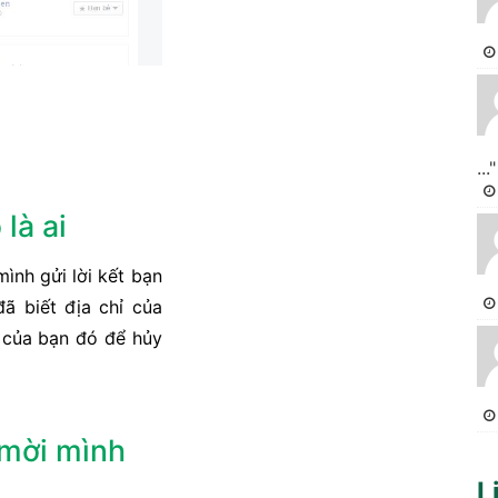
..."
là ai
ình gửi lời kết bạn
đã biết địa chỉ của
của bạn đó để hủy
 mời mình
L