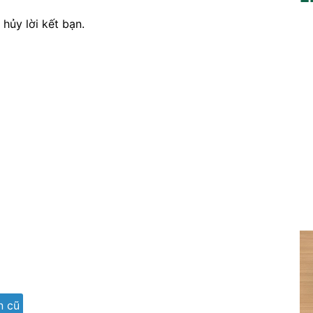
hủy lời kết bạn.
n cũ