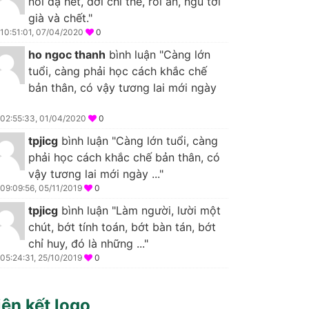
nói dạ hết, đời chỉ thế, rồi ăn, ngủ tới
già và chết."
10:51:01, 07/04/2020
0
ho ngoc thanh
bình luận "Càng lớn
tuổi, càng phải học cách khắc chế
bản thân, có vậy tương lai mới ngày
02:55:33, 01/04/2020
0
tpjicg
bình luận "Càng lớn tuổi, càng
phải học cách khắc chế bản thân, có
vậy tương lai mới ngày ..."
09:09:56, 05/11/2019
0
tpjicg
bình luận "Làm người, lười một
chút, bớt tính toán, bớt bàn tán, bớt
chỉ huy, đó là những ..."
05:24:31, 25/10/2019
0
iên kết logo