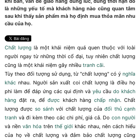
khi bán, vấn đề giao hàng đúng lúc, đúng thời hạn đó
là những yếu tố mà khách hàng nào cũng quan tâm
sau khi thấy sản phẩm mà họ định mua thỏa mãn nhu
cầu của họ.
Chất lượng
là một khái niệm quá quen thuộc với loài
người ngay từ những thời cổ đại, tuy nhiên chất lượng
cũng là một khái niệm gây nhiều
tranh cãi
.
Tùy theo đối tượng sử dụng, từ "chất lượng" có ý
nghĩa
khác
nhau. Người sản xuất coi chất lượng là điều họ
phi làm để đáp ứng các qui định và
yêu
cầu
do
khách
hàng
đặt ra, để
được
khách hàng
chấp nhận
. Chất
lượng được
so sánh
với chất lượng của
đối thủ
cạnh
tranh
và đi kèm theo các chi phí, giá cả. Do
con người
và nền
văn hóa
trên
thế giới
khác nhau, nên cách hiểu
của họ về chất lượng và đảm bảo chất lượng cũng