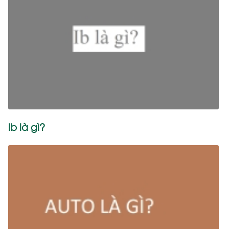
Ib là gì?