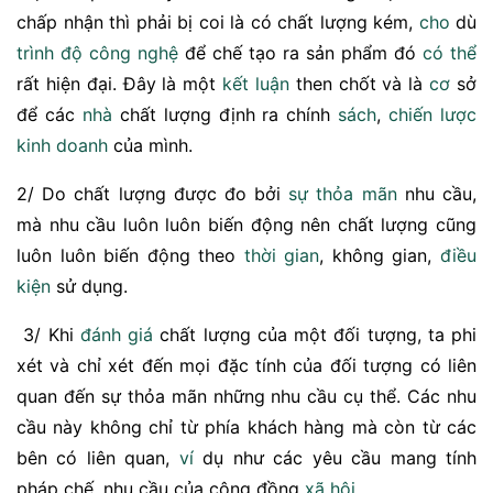
chấp nhận thì phải bị coi là có chất lượng kém,
cho
dù
trình độ
công nghệ
để chế tạo ra sản phẩm đó
có thể
rất hiện đại. Đây là một
kết luận
then chốt và là
cơ
sở
để các
nhà
chất lượng định ra chính
sách
,
chiến lược
kinh doanh
của mình.
2/ Do chất lượng được đo bởi
sự thỏa mãn
nhu cầu,
mà nhu cầu luôn luôn biến động nên chất lượng cũng
luôn luôn biến động theo
thời gian
, không gian,
điều
kiện
sử dụng.
3/ Khi
đánh giá
chất lượng của một đối tượng, ta phi
xét và chỉ xét đến mọi đặc tính của đối tượng có liên
quan đến sự thỏa mãn những nhu cầu cụ thể. Các nhu
cầu này không chỉ từ phía khách hàng mà còn từ các
bên có liên quan,
ví
dụ như các yêu cầu mang tính
pháp chế, nhu cầu của cộng đồng
xã hội
.