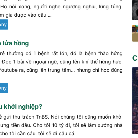
 Họ nói xong, người nghe ngượng nghịu, lúng túng,
m gia được vào câu ...
ony
 lửa hồng
rẻ thường có 1 bệnh rất lớn, đó là bệnh “hào hứng
C
. Đọc 1 bài về ngoại ngữ, cũng lên khí thế hừng hực,
outube ra, cũng lên trung tâm… nhưng chỉ học đúng
ony
u khởi nghiệp?
ẻ gửi thư trách TnBS. Nói chúng tôi cũng muốn khởi
ưng tiền đâu. Cho tôi 10 tỷ đi, tôi sẽ làm xưởng nhà
ho tôi cần câu, tôi sẽ đi câu cá.