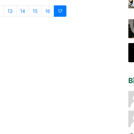
13
14
15
16
17
B