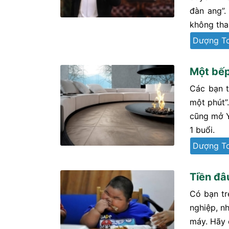
đàn ang”.
không tha
Dượng T
Một bếp
Các bạn t
một phút”
cũng mở Y
1 buổi.
Dượng T
Tiền đâ
Có bạn tr
nghiệp, nh
máy. Hãy c