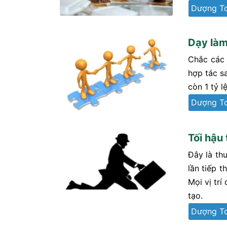
Dượng T
Dạy làm
Chắc các 
hợp tác s
còn 1 tỷ l
Dượng T
Tối hậu 
Đây là th
lần tiếp 
Mọi vị trí
tạo.
Dượng T