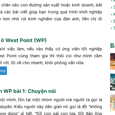
c chân vào con đường sản xuất hoặc kinh doanh, bắt
 các bài viết giúp bạn trong quá trình khởi nghiệp
hơn nhờ rút kinh nghiệm của đàn anh, liền chị đi
ở West Point (WP)
B
xin việc làm, nếu vào thấy có ứng viên tốt nghiệp
st Point cùng tham gia thì thôi coi như mình cầm
t rớt. Đi về cho nhanh, khỏi phỏng vấn nữa.
ony
n WP bài 1: Chuyện nói
hội mình, tồn tại một nhóm người mà người ta gọi là
 duyên. Kiểu người này dân gian nó gọi là đồ “không
ng dùng” gì hết. “Đồ con gái con lứa. Đồ đàn ông