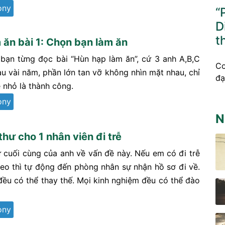
ony
“
D
t
 ăn bài 1: Chọn bạn làm ăn
bạn từng đọc bài “Hùn hạp làm ăn”, cứ 3 anh A,B,C
Co
au vài năm, phần lớn tan vỡ không nhìn mặt nhau, chỉ
đạ
ệ nhỏ là thành công.
ony
N
thư cho 1 nhân viên đi trễ
ư cuối cùng của anh về vấn đề này. Nếu em có đi trễ
theo thì tự động đến phòng nhân sự nhận hồ sơ đi về.
 đều có thể thay thế. Mọi kinh nghiệm đều có thể đào
ony