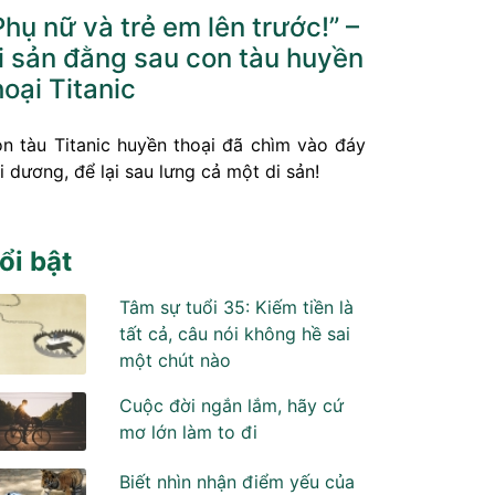
Phụ nữ và trẻ em lên trước!” –
i sản đằng sau con tàu huyền
hoại Titanic
n tàu Titanic huyền thoại đã chìm vào đáy
i dương, để lại sau lưng cả một di sản!
ổi bật
Tâm sự tuổi 35: Kiếm tiền là
tất cả, câu nói không hề sai
một chút nào
Cuộc đời ngắn lắm, hãy cứ
mơ lớn làm to đi
Biết nhìn nhận điểm yếu của