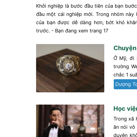
Khởi nghiệp là bước đầu tiên của bạn bướ
đầu một cái nghiệp mới. Trong nhóm này là
của bạn được dễ dàng hơn, bớt khó khăn 
trước. - Bạn đang xem trang 17
Chuyện 
Ở Mỹ, đi 
trường We
chắc 1 suấ
Dượng T
Học việ
Trong xã 
ăn nói vô
duyên khô