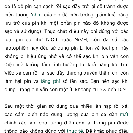
đó là để pin cạn sạch rồi sạc đầy trở lại sẽ tránh được
hiện tượng "
nhớ
" của pin (là hiện tượng giảm khả năng
lưu trữ của pin khi một phần pin nào đó không được
sạc và sử dụng). Thực chất điều này chỉ đúng với các
loại pin cũ như NiCd hoặc NiMH, còn đa số các
laptophiện nay đều sử dụng pin Li-ion và loại pin này
không bị hiệu ứng nhớ và có thể sạc khi pin vẫn còn
điện mà không làm ảnh hưởng tới khả năng lưu trữ.
Việc xả cạn rồi lại sạc đầy thường xuyên thậm chí còn
làm hại pin và
lãng phí
số lần sạc. Bạn nên sạc khi
dung lượng pin vẫn còn một ít, khoảng từ 5% đến 10%.
Sau một thời gian sử dụng qua nhiều lần nạp rồi xả,
các cảm biến báo dung lượng của pin sẽ dần
mất
chính xác làm cho lượng điện còn lại trong pin được
thông báo không đúng với
thực tế
. Để khắc phục điều