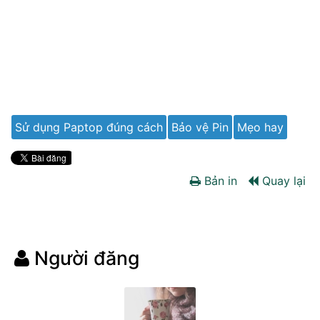
Sử dụng Paptop đúng cách
Bảo vệ Pin
Mẹo hay
Bản in
Quay lại
Người đăng