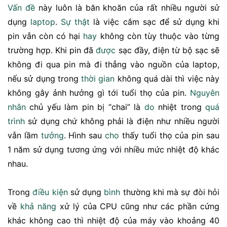
Vấn đề
này luôn là băn khoăn của rất nhiều người sử
dụng
laptop
.
Sự thật
là việc cắm sạc để sử dụng khi
pin vẫn còn có hại
hay
không còn tùy thuộc vào từng
trường hợp. Khi pin đã
được
sạc đầy, điện từ bộ sạc sẽ
không đi qua pin mà đi thẳng vào nguồn của laptop,
nếu sử dụng trong
thời gian
không quá dài thì việc này
không gây ảnh hưởng gì tới tuổi thọ của pin.
Nguyên
nhân
chủ yếu làm pin bị “chai” là
do
nhiệt trong
quá
trình
sử dụng chứ không phải là điện như nhiều người
vẫn lầm
tưởng
. Hình sau
cho
thấy tuổi thọ của pin sau
1 năm sử dụng tương ứng với nhiều mức nhiệt độ khác
nhau.
Trong
điều kiện
sử dụng
bình
thường khi mà sự đòi hỏi
về
khả năng
xử lý của CPU cũng như các phần cứng
khác không cao thì nhiệt độ của máy vào khoảng 40