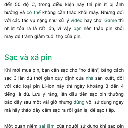
đến 50 độ C, trong điều kiện này thì pin ít bị ảnh
hưởng và
có thể
không cần tháo khỏi máy. Nhưng đối
với các tác vụ nặng như xử lý
video
hay chơi
Game
thì
nhiệt tỏa ra là rất lớn, vì vậy
bạn
nên tháo pin khỏi
máy để tránh giảm tuổi thọ của pin.
Sạc và xả pin
Khi mới mua pin, bạn cần sạc cho "no điện", bằng cách
sạc 3 lần đủ thời gian quy định của
nhà
sản xuất, đối
với các loại pin Li-ion này thì ngày khoảng 3 đến 4
tiếng là đủ. Lưu ý rằng, lần đầu tiên sạc pin thường
báo đầy sau một vài giờ nhưng
đừng
vội sử dụng ngay
mà hãy tháo dây cắm sạc ra rồi gắn lại để sạc tiếp.
Một quan niệm
sai lầm
của người sử dụng khi sạc pin