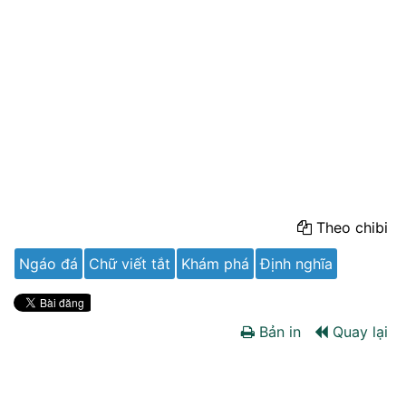
Theo chibi
Ngáo đá
Chữ viết tắt
Khám phá
Định nghĩa
Bản in
Quay lại