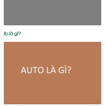
Ib là gì?