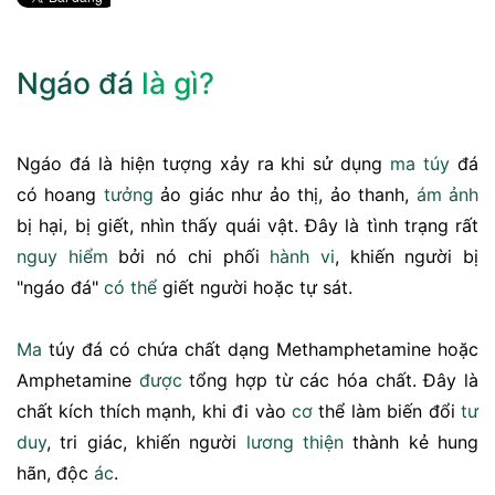
Ngáo đá
là gì?
Ngáo đá là hiện tượng xảy ra khi sử dụng
ma túy
đá
có hoang
tưởng
ảo giác như ảo thị, ảo thanh,
ám ảnh
bị hại, bị giết, nhìn thấy quái vật. Đây là tình trạng rất
nguy hiểm
bởi nó chi phối
hành vi
, khiến người bị
"ngáo đá"
có thể
giết người hoặc tự sát.
Ma
túy đá có chứa chất dạng Methamphetamine hoặc
Amphetamine
được
tổng hợp từ các hóa chất. Đây là
chất kích thích mạnh, khi đi vào
cơ
thể làm biến đổi
tư
duy
, tri giác, khiến người
lương thiện
thành kẻ hung
hãn, độc
ác
.