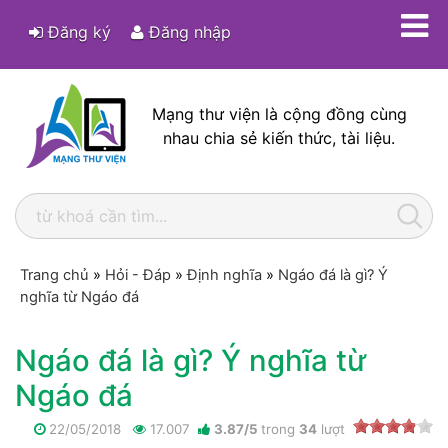
Đăng ký
Đăng nhập
Mạng thư viện là cộng đồng cùng
nhau chia sẻ kiến thức, tài liệu.
Trang chủ
»
Hỏi - Đáp
»
Định nghĩa
»
Ngáo đá là gì? Ý
nghĩa từ Ngáo đá
Ngáo đá là gì? Ý nghĩa từ
Ngáo đá
22/05/2018
17.007
3.87
/
5
trong
34
lượt