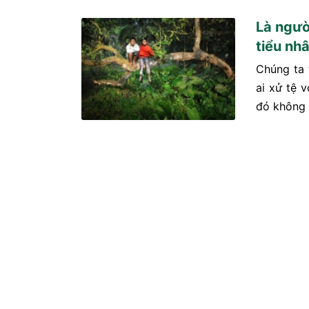
Là người
tiểu nh
Chúng ta t
ai xử tệ v
đó không 