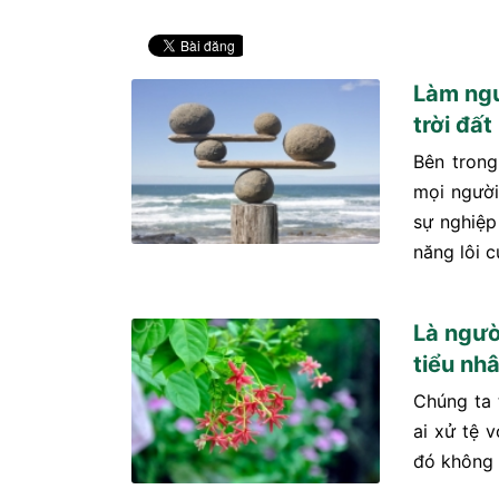
Làm ngư
trời đất
Bên tron
mọi người,
sự nghiệp
năng lôi c
Là người
tiểu nh
Chúng ta t
ai xử tệ v
đó không 