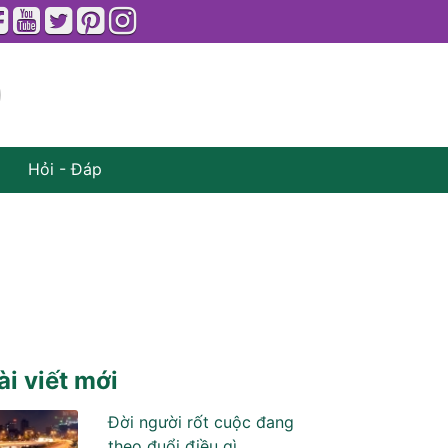
Hỏi - Đáp
ài viết mới
Đời người rốt cuộc đang
theo đuổi điều gì