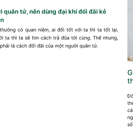
 quân tử, nên dùng đại khí đối đãi kẻ
ân
hường có quan niệm, ai đối tốt với ta thì ta tốt lại,
ới ta thì ta sẽ tìm cách trả đũa tới cùng. Thế nhưng,
phải là cách đối đãi của một người quân tử.
G
t
Đô
th
cá
ng
số