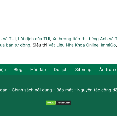
h và TUI
,
Lời dịch của TUI
,
Xu hướng tiếp thị
,
tiếng Anh và 
ua bán tự động
, Siêu thị
Vật Liệu Nha Khoa Online
,
ImmiGo
hiệu
Blog
Hỏi đáp
Du lịch
Sitemap
Ăn trưa 
oản
-
Chính sách nội dung
-
Bảo mật
-
Nguyên tắc cộng đ