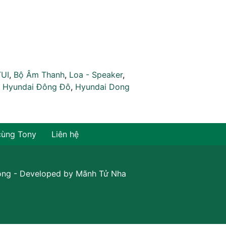
TUI
,
Bộ Âm Thanh
,
Loa - Speaker
,
,
Hyundai Đông Đô
,
Hyundai Dong
cùng Tony
Liên hệ
ồng
- Developed by
Mãnh Tử Nha