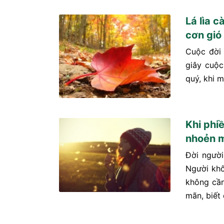
Lá lìa c
cơn gió 
Cuộc đời 
giây cuộc
quý, khi 
Khi phi
nhoẻn m
Đời người
Người khô
không cần
mãn, biết