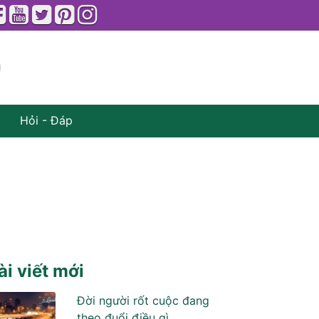
Hỏi - Đáp
ài viết mới
Đời người rốt cuộc đang
theo đuổi điều gì