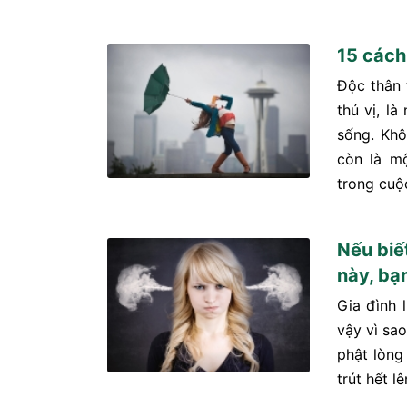
15 cách
Độc thân 
thú vị, l
sống. Khô
còn là m
trong cuộc
Nếu biế
này, bạ
Gia đình 
vậy vì sa
phật lòng
trút hết l