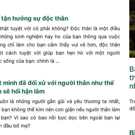
 tận hưởng sự độc thân
thật tuyệt vời có phải không? Độc thân là một điều
à những kinh nghiệm hay ho của bạn thông qua cuộc
ng chỉ làm cho bạn cảm thấy vui vẻ hơn, độc thân
ột cách tuyệt vời giúp bạn hẹn hò với một người
 sống của bạn: chính là ...
B
t
t mình đã đối xử với người thân như thế
n
n sẽ hối hận lắm
Tr
luôn là những người gần gũi và yêu thương ta nhất,
đổ
o bạn không thể kìm nén cơn giận nếu người thân làm
 bạn? Vì sao có bao nỗi bực dọc bên ngoài bạn lại
ên đầu bố mẹ?
B