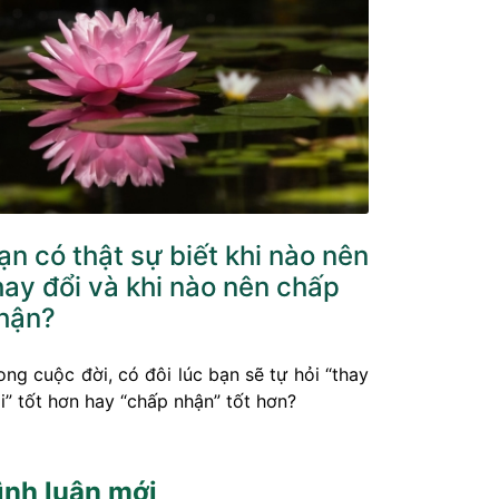
ạn có thật sự biết khi nào nên
hay đổi và khi nào nên chấp
hận?
ong cuộc đời, có đôi lúc bạn sẽ tự hỏi “thay
i” tốt hơn hay “chấp nhận” tốt hơn?
ình luận mới