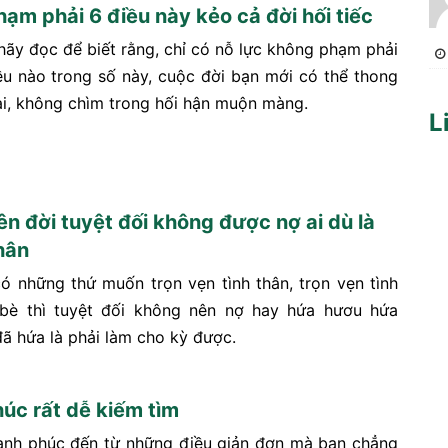
ạm phải 6 điều này kẻo cả đời hối tiếc
hãy đọc để biết rằng, chỉ có nỗ lực không phạm phải
ều nào trong số này, cuộc đời bạn mới có thể thong
ại, không chìm trong hối hận muộn màng.
L
ên đời tuyệt đối không được nợ ai dù là
hân
có những thứ muốn trọn vẹn tình thân, trọn vẹn tình
bè thì tuyệt đối không nên nợ hay hứa hươu hứa
đã hứa là phải làm cho kỳ được.
úc rất dễ kiếm tìm
hạnh phúc đến từ những điều giản đơn mà bạn chẳng