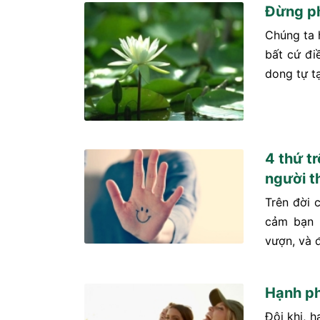
Đừng ph
Chúng ta 
bất cứ đi
dong tự t
4 thứ tr
người t
Trên đời 
cảm bạn 
vượn, và 
Hạnh ph
Đôi khi, 