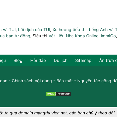
h và TUI
,
Lời dịch của TUI
,
Xu hướng tiếp thị
,
tiếng Anh và 
ua bán tự động
, Siêu thị
Vật Liệu Nha Khoa Online
,
ImmiGo
hiệu
Blog
Hỏi đáp
Du lịch
Sitemap
Ăn trưa 
oản
-
Chính sách nội dung
-
Bảo mật
-
Nguyên tắc cộng đ
thức qua domain mangthuvien.net, các bạn chú ý theo dõi.