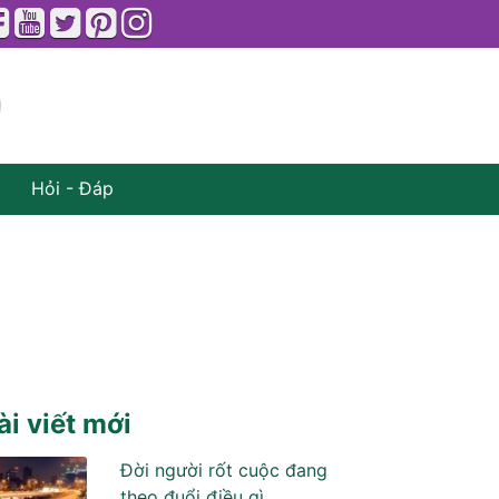
Hỏi - Đáp
ài viết mới
Đời người rốt cuộc đang
theo đuổi điều gì