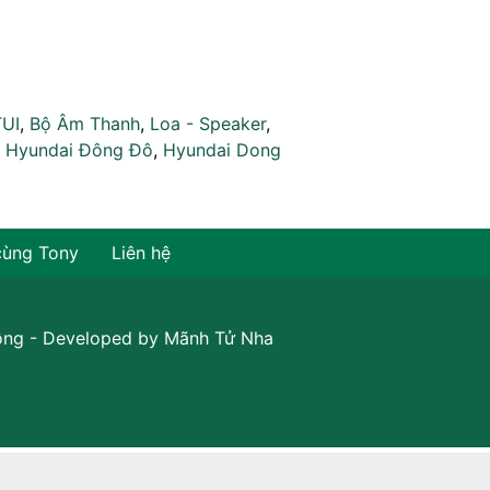
TUI
,
Bộ Âm Thanh
,
Loa - Speaker
,
,
Hyundai Đông Đô
,
Hyundai Dong
cùng Tony
Liên hệ
ồng
- Developed by
Mãnh Tử Nha