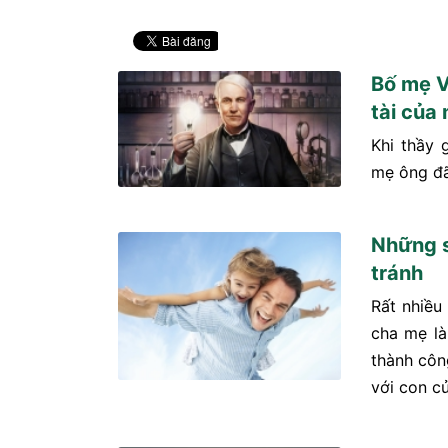
Bố mẹ V
tài của
Khi thầy 
mẹ ông đã
Những s
tránh
Rất nhiều
cha mẹ là
thành côn
với con củ