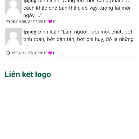
tpjicg
bình luận "Càng lớn tuổi, càng phải học
cách khắc chế bản thân, có vậy tương lai mới
ngày ..."
09:09:56, 05/11/2019
0
tpjicg
bình luận "Làm người, lười một chút, bớt
tính toán, bớt bàn tán, bớt chỉ huy, đó là những
..."
05:24:31, 25/10/2019
0
Liên kết logo