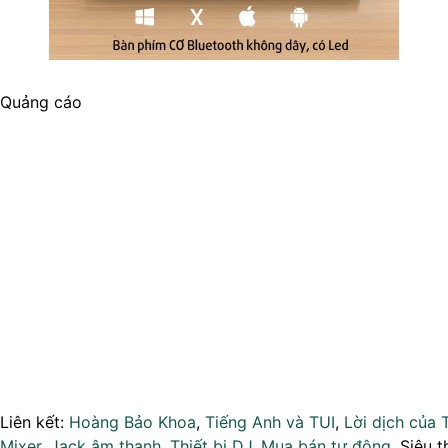
Quảng cáo
Liên kết:
Hoàng Bảo Khoa
,
Tiếng Anh và TUI
,
Lời dịch của 
Mixer
,
Jack âm thanh
,
Thiết bị DJ
,
Mua bán tự động
, Siêu t