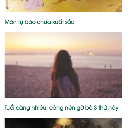
Màn tự bào chữa xuất sắc
Tuổi càng nhiều, càng nên gỡ bỏ 3 thứ này