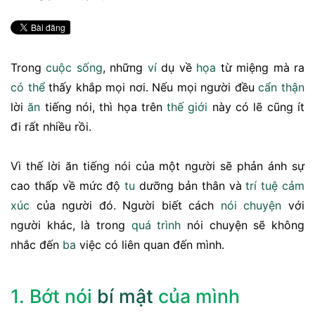
Trong
cuộc sống
, những
ví
dụ về
họa
từ miệng mà ra
có thể
thấy khắp mọi nơi. Nếu mọi người đều
cẩn thận
lời
ăn
tiếng nói, thì họa trên
thế giới
này có lẽ cũng ít
đi rất nhiều rồi.
Vì thế lời ăn tiếng nói của một người sẽ phản ánh sự
cao thấp về mức độ
tu
dưỡng bản thân và
trí tuệ cảm
xúc
của người đó. Người biết cách
nói chuyện
với
người khác, là trong
quá trình
nói chuyện sẽ không
nhắc đến
ba
việc có liên quan đến mình.
1. Bớt nói
bí mật
của mình