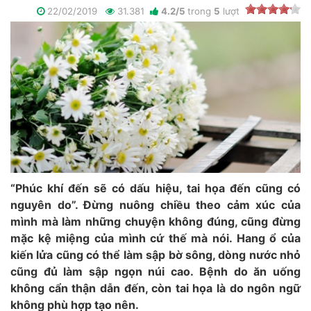
22/02/2019
31.381
4.2
/
5
trong
5
lượt
“Phúc khí đến sẽ có dấu hiệu, tai họa đến cũng có
nguyên do”. Đừng nuông chiều theo cảm xúc của
mình mà làm những chuyện không đúng, cũng đừng
mặc kệ miệng của mình cứ thế mà nói. Hang ổ của
kiến lửa cũng có thể làm sập bờ sông, dòng nước nhỏ
cũng đủ làm sập ngọn núi cao. Bệnh do ăn uống
không cẩn thận dẫn đến, còn tai họa là do ngôn ngữ
không phù hợp tạo nên.