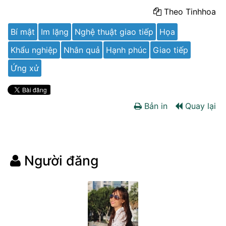
Theo Tinhhoa
Bí mật
Im lặng
Nghệ thuật giao tiếp
Họa
Khẩu nghiệp
Nhân quả
Hạnh phúc
Giao tiếp
Ứng xử
Bản in
Quay lại
Người đăng