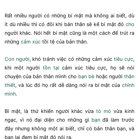
Rất nhiều người có những bí mật mà không ai biết, dù
ít dù nhiều thì có đôi khi bản thân sẽ kể bí mật đó
cho
người khác. Nói hết bí mật cũng là một cách để trút ra
những
cảm xúc
tồi tệ của bản thân.
Con người
, khó tránh việc có những cảm xúc
tiêu cực
,
khi một người
tồn tại
cảm xúc tiêu cực, họ sẽ nói
chuyện của bản thân mình cho
bạn bè
hoặc người
thân
thiết
, và lúc đó họ rất dễ dàng nói ra bí mật của
chính
mình
.
Bí mật, là thứ khiến người khác vừa
tò mò
vừa kinh
ngạc, vì nó đại diện cho những gì
bạn
đã làm trước
đây nhưng không một ai biết, chỉ có bản thân bạn, và
bạn lại đem bí mật đó nói ra.