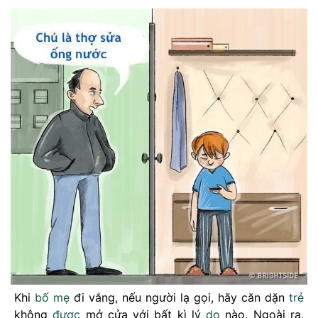
Khi
bố mẹ
đi vắng, nếu người lạ gọi, hãy căn dặn
trẻ
không
được
mở cửa với bất kì lý
do
nào. Ngoài ra,