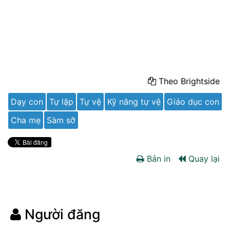
Theo Brightside
Dạy con
Tự lập
Tự vệ
Kỹ năng tự vệ
Giáo dục con
Cha mẹ
Sàm sỡ
Bản in
Quay lại
Người đăng