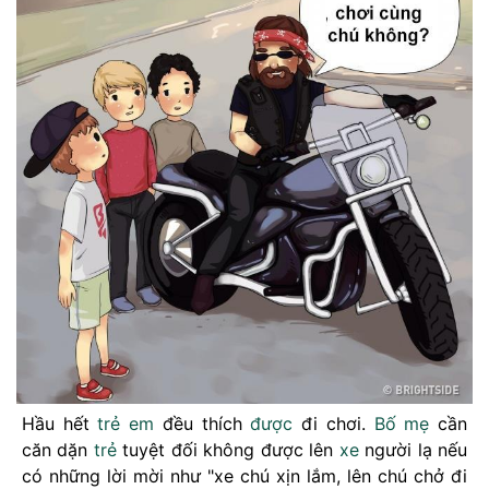
Hầu hết
trẻ em
đều thích
được
đi chơi.
Bố mẹ
cần
căn dặn
trẻ
tuyệt đối không được lên
xe
người lạ nếu
có những lời mời như "xe chú xịn lắm, lên chú chở đi