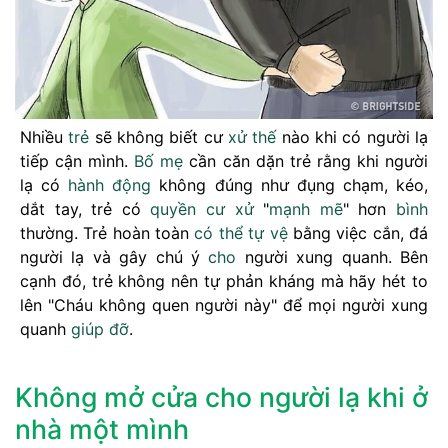
Nhiều
trẻ
sẽ không biết cư
xử thế
nào khi có người lạ
tiếp cận mình.
Bố mẹ
cần căn dặn trẻ rằng khi người
lạ có
hành động
không đúng như đụng chạm, kéo,
dắt tay, trẻ có
quyền
cư xử
"
mạnh mẽ
" hơn
bình
thường. Trẻ hoàn toàn
có thể
tự vệ
bằng việc cắn, đá
người lạ và gây chú ý
cho
người xung quanh. Bên
cạnh đó, trẻ không nên tự phản kháng mà hãy hét to
lên "Cháu không quen người này" để mọi người xung
quanh
giúp đỡ
.
Không mở cửa cho người lạ khi ở
nhà một mình