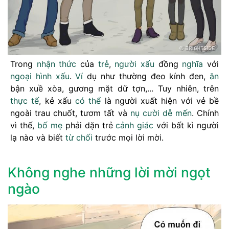
Trong
nhận thức
của
trẻ
,
người xấu
đồng
nghĩa
với
ngoại hình
xấu
.
Ví
dụ như thường đeo kính đen,
ăn
bận xuề xòa, gương mặt dữ tợn,... Tuy nhiên, trên
thực tế
, kẻ xấu
có thể
là người xuất hiện với vẻ bề
ngoài trau chuốt, tươm tất và
nụ cười
dễ mến
. Chính
vì thế,
bố mẹ
phải dặn trẻ
cảnh giác
với bất kì người
lạ nào và biết
từ chối
trước mọi lời mời.
Không nghe những lời mời ngọt
ngào