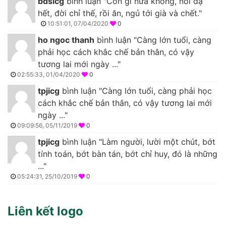
bdsicg
bình luận "Còn gì nữa không, nói dạ
hết, đời chỉ thế, rồi ăn, ngủ tới già và chết."
10:51:01, 07/04/2020
0
ho ngoc thanh
bình luận "Càng lớn tuổi, càng
phải học cách khắc chế bản thân, có vậy
tương lai mới ngày ..."
02:55:33, 01/04/2020
0
tpjicg
bình luận "Càng lớn tuổi, càng phải học
cách khắc chế bản thân, có vậy tương lai mới
ngày ..."
09:09:56, 05/11/2019
0
tpjicg
bình luận "Làm người, lười một chút, bớt
tính toán, bớt bàn tán, bớt chỉ huy, đó là những
..."
05:24:31, 25/10/2019
0
Liên kết logo