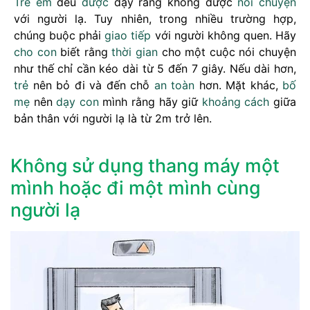
Trẻ em
đều
được
dạy rằng không được
nói chuyện
với người lạ. Tuy nhiên, trong nhiều trường hợp,
chúng buộc phải
giao tiếp
với người không quen. Hãy
cho
con
biết rằng
thời gian
cho một cuộc nói chuyện
như thế chỉ cần kéo dài từ 5 đến 7 giây. Nếu dài hơn,
trẻ
nên bỏ đi và đến chỗ
an toàn
hơn. Mặt khác,
bố
mẹ
nên
dạy con
mình rằng hãy giữ
khoảng cách
giữa
bản thân với người lạ là từ 2m trở lên.
Không sử dụng thang máy một
mình hoặc đi một mình cùng
người lạ