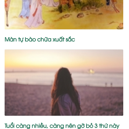
Màn tự bào chữa xuất sắc
Tuổi càng nhiều, càng nên gỡ bỏ 3 thứ này