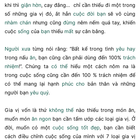
khi thì
giận hờn
, cay đắng… chỉ cần thiếu đi một trong
số những gia vị đó, ắt hẳn
cuộc đời bạn
sẽ vô cùng
nhàm chán
nhưng cũng
đừng
nêm nếm quá tay, khiến
cuộc
sống
của
bạn
thiếu
mất
sự cân bằng.
Người xưa
từng nói rằng: “Bất kể trong tình
yêu
hay
trong nấu
ăn
, bạn cũng cần phải dùng đến 100%
trách
nhiệm
!”. Chúng ta
có thể
hiểu một cách nôm na là
trong cuộc sống cũng cần đến 100 % trách nhiệm để
có thể mang lại hạnh
phúc
cho
bản thân và những
người bạn
yêu quý
.
Gia vị vốn là thứ
không thể
nào thiếu trong món ăn,
muốn món
ăn ngon
bạn cần tẩm ướp các loại gia vị. Ở
đời, muốn có một
cuộc sống tốt đẹp
, bạn cần biết
cách điều chỉnh cuộc sống của mình với 7 loại gia vị