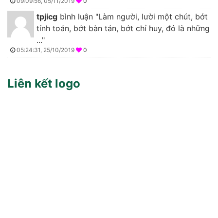
09:09:56, 05/11/2019
0
tpjicg
bình luận "Làm người, lười một chút, bớt
tính toán, bớt bàn tán, bớt chỉ huy, đó là những
..."
05:24:31, 25/10/2019
0
Liên kết logo