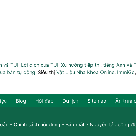
h và TUI
,
Lời dịch của TUI
,
Xu hướng tiếp thị
,
tiếng Anh và 
ua bán tự động
, Siêu thị
Vật Liệu Nha Khoa Online
,
ImmiGo
hiệu
Blog
Hỏi đáp
Du lịch
Sitemap
Ăn trưa 
oản
-
Chính sách nội dung
-
Bảo mật
-
Nguyên tắc cộng đ