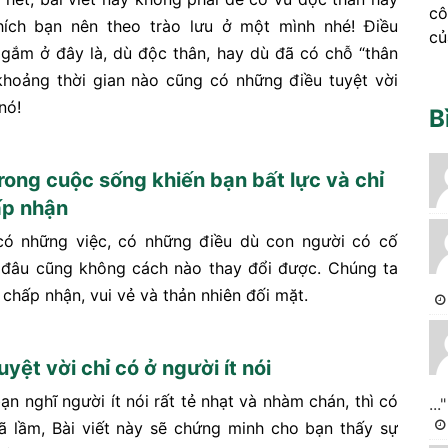
cô
hích bạn nên theo trào lưu ở một mình nhé! Điều
củ
gắm ở đây là, dù độc thân, hay dù đã có chỗ “thân
 khoảng thời gian nào cũng có những điều tuyệt vời
nó!
B
trong cuộc sống khiến bạn bất lực và chỉ
ấp nhận
có những việc, có những điều dù con người có cố
 đâu cũng không cách nào thay đổi được. Chúng ta
ể chấp nhận, vui vẻ và thản nhiên đối mặt.
uyệt vời chỉ có ở người ít nói
n nghĩ người ít nói rất tẻ nhạt và nhàm chán, thì có
..."
ã lầm, Bài viết này sẽ chứng minh cho bạn thấy sự