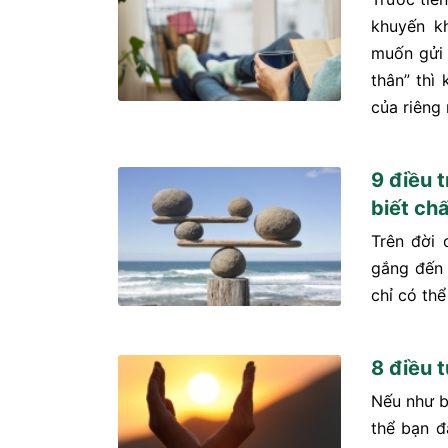
khuyến k
muốn gửi 
thân” thì
của riêng 
9 điều 
biết ch
Trên đời 
gắng đến
chỉ có th
8 điều t
Nếu như bạ
thể bạn đ