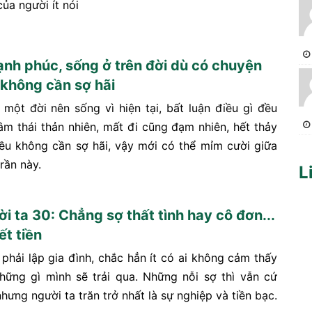
của người ít nói
nh phúc, sống ở trên đời dù có chuyện
 không cần sợ hãi
 một đời nên sống vì hiện tại, bất luận điều gì đều
tâm thái thản nhiên, mất đi cũng đạm nhiên, hết thảy
ều không cần sợ hãi, vậy mới có thể mỉm cười giữa
rần này.
L
i ta 30: Chẳng sợ thất tình hay cô đơn...
ết tiền
 phải lập gia đình, chắc hẳn ít có ai không cảm thấy
những gì mình sẽ trải qua. Những nỗi sợ thì vẫn cứ
nhưng người ta trăn trở nhất là sự nghiệp và tiền bạc.