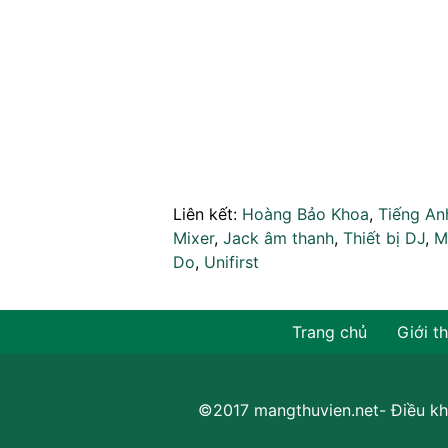
Liên kết:
Hoàng Bảo Khoa
,
Tiếng An
Mixer
,
Jack âm thanh
,
Thiết bị DJ
,
M
Do
,
Unifirst
Trang chủ
Giới t
©2017 mangthuvien.net-
Điều kh