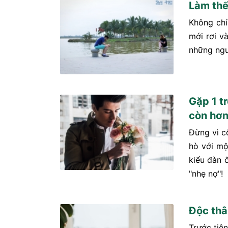
Làm thế
Không chỉ
mới rơi v
những ngư
Gặp 1 t
còn hơ
Đừng vì c
hò với mộ
kiểu đàn ô
"nhẹ nợ"!
Độc thâ
Trước tiê