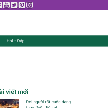
Hỏi - Đáp
ài viết mới
Đời người rốt cuộc đang
theo đuổi điều gì