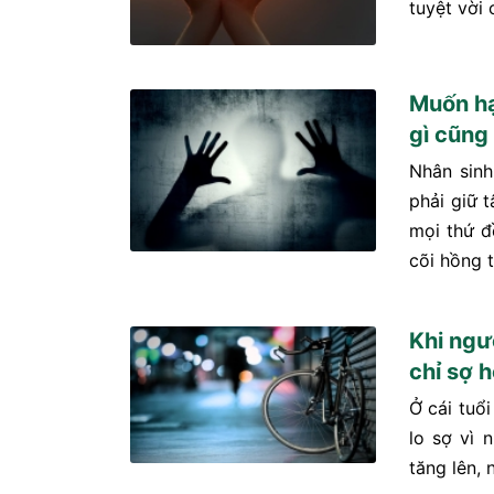
tuyệt vời 
Muốn hạ
gì cũng
Nhân sinh
phải giữ 
mọi thứ đ
cõi hồng t
Khi ngườ
chỉ sợ h
Ở cái tuổi
lo sợ vì 
tăng lên, 