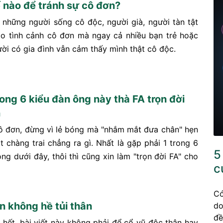
 nào để tránh sự cô đơn?
 những người sống cô độc, người già, người tàn tật
ào tình cảnh cô đơn mà ngay cả nhiều bạn trẻ hoặc
ời có gia đình vẫn cảm thấy mình thật cô độc.
rong 6 kiểu đàn ông này thà FA trọn đời
n
ô đơn, đừng vì lẻ bóng mà "nhắm mắt đưa chân" hẹn
t chàng trai chẳng ra gì. Nhất là gặp phải 1 trong 6
5
ng dưới đây, thôi thì cũng xin làm "trọn đời FA" cho
c
Có
n không hề tủi thân
do
đề
n hết, bài viết này không phải để cổ vũ độc thân hay