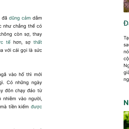
u đã
dũng cảm
dẫm
Đ
ớc như chẳng thể có
không còn sợ, thay
Tạ
ực tế
hơn, sợ
thất
sa
a với cái gọi là sức
nó
cộ
Ng
gi
gã vào hố thì mới
ng
gì. Có những ngày
ạy đôn chạy đáo từ
ô nhiễm vào người,
N
 mà tiền kiếm
được