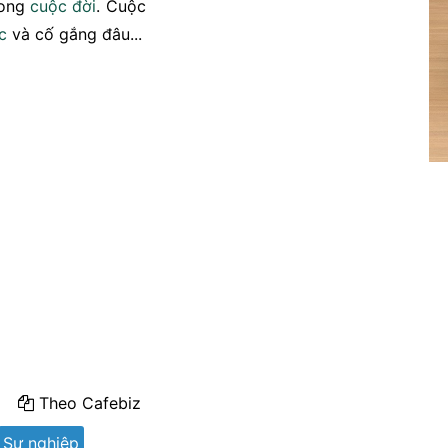
rong
cuộc đời
. Cuộc
c
và cố gắng đâu...
Theo Cafebiz
Sự nghiệp