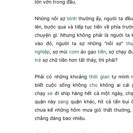
lởn vởn trong đầu.
Những nỗi sợ
bình
thường ấy, người ta đề
lên, bước qua và tiếp tục tiến về phía trư
chuyện gì. Nhưng không phải là người ta 
vào đó, người ta sợ những “nỗi sợ”
th
nghiệp
, sợ mùi
cơm
áo gạo
tiền
, sợ chạy đu
trẻ
sợ chữ tiền hơn tất thảy, thì phải?
Phải có những khoảng
thời gian
tự mình n
biết cuộc sống không
cho
không ai cái 
chạy
xe
đi ship hàng hết cả một ngày, ch
quận này
sang
quận khác, hít cả tấn bụi 
chưa kể những hôm mưa gió thất thường,
chẳng đáng bao nhiêu.