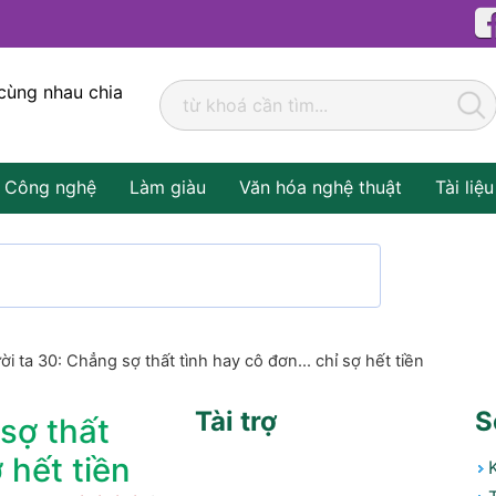
cùng nhau chia
Công nghệ
Làm giàu
Văn hóa nghệ thuật
Tài liệu
ời ta 30: Chẳng sợ thất tình hay cô đơn... chỉ sợ hết tiền
Tài trợ
S
sợ thất
 hết tiền