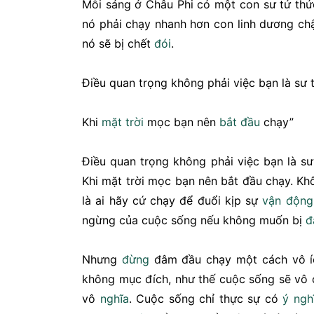
Mỗi sáng ở Châu Phi có một con sư tử thứ
nó phải chạy nhanh hơn con linh dương ch
nó sẽ bị chết
đói
.
Điều quan trọng không phải việc bạn là sư
Khi
mặt trời
mọc bạn nên
bắt đầu
chạy”
Điều quan trọng không phải việc bạn là sư
Khi mặt trời mọc bạn nên bắt đầu chạy. K
là ai hãy cứ chạy để đuổi kịp sự
vận động
ngừng của cuộc sống nếu không muốn bị
đ
Nhưng
đừng
đâm đầu chạy một cách vô í
không mục đích, như thế cuộc sống sẽ vô
vô
nghĩa
. Cuộc sống chỉ thực sự có
ý ngh