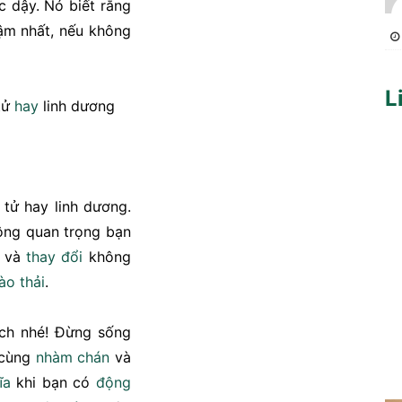
c dậy. Nó biết rằng
ậm nhất, nếu không
L
 tử
hay
linh dương
 tử hay linh dương.
hông quan trọng bạn
và
thay đổi
không
ào thải
.
ch nhé! Đừng sống
 cùng
nhàm chán
và
ĩa
khi bạn có
động