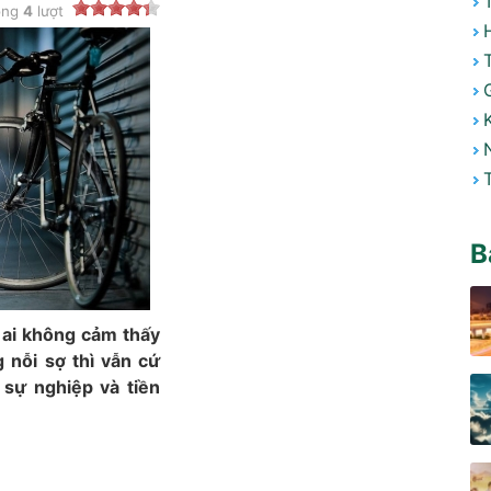
ong
4
lượt
B
ó ai không cảm thấy
g nỗi sợ thì vẫn cứ
à sự nghiệp và tiền