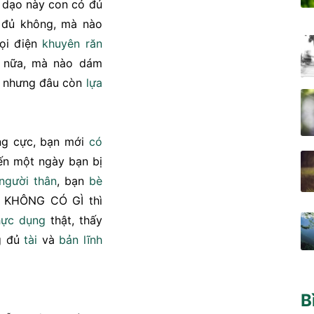
 dạo này con có đủ
đủ không, mà nào
gọi điện
khuyên răn
ờ nữa, mà nào dám
 nhưng đâu còn
lựa
ng cực, bạn mới
có
ến một ngày bạn bị
người thân
, bạn
bè
U KHÔNG CÓ GÌ thì
hực dụng
thật, thấy
g đủ
tài
và
bản lĩnh
B