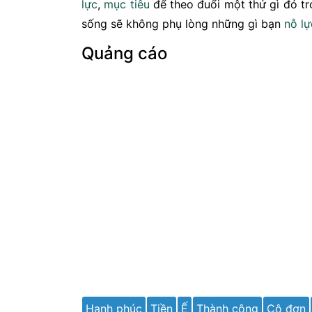
lực
,
mục tiêu
để theo đuổi một thứ gì đó t
sống sẽ không phụ lòng những gì bạn
nỗ lự
Quảng cáo
Hạnh phúc
Tiền
Ế
Thành công
Cô đơn