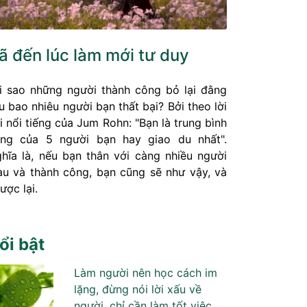
ã đến lúc làm mới tư duy
i sao những người thành công bỏ lại đằng
u bao nhiêu người bạn thất bại? Bởi theo lời
i nổi tiếng của Jum Rohn: "Bạn là trung bình
ng của 5 người bạn hay giao du nhất".
hĩa là, nếu bạn thân với càng nhiều người
àu và thành công, bạn cũng sẽ như vậy, và
ược lại.
ổi bật
Làm người nên học cách im
lặng, đừng nói lời xấu về
người, chỉ cần làm tốt việc