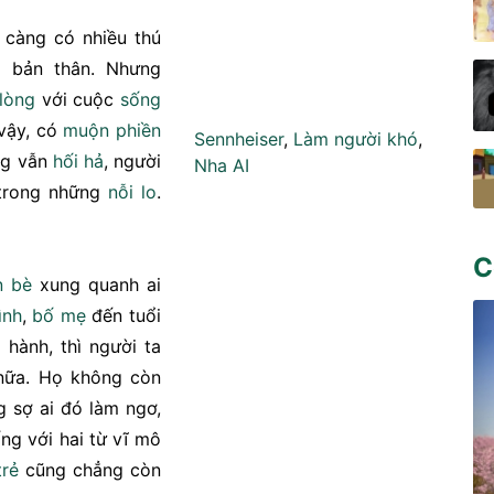
càng có nhiều thú
 bản thân. Nhưng
 lòng
với cuộc
sống
 vậy, có
muộn phiền
Sennheiser
,
Làm người khó
,
ống vẫn
hối hả
, người
Nha AI
 trong những
nỗi lo
.
C
n bè
xung quanh ai
ình
,
bố mẹ
đến tuổi
c
hành, thì người ta
nữa. Họ không còn
g sợ ai đó làm ngơ,
ng với hai từ vĩ mô
trẻ
cũng chẳng còn