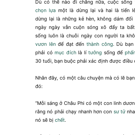
Dù có thế nào đi chăng nữa, cuộc sống 
chọn lựa
một là dừng lại và hai là tiến 
dừng lại là những kẻ hèn, không dám đối
ngày ngày vẫn cuộn sóng xô đẩy ta bất
sống luôn là chuỗi ngày con người ta k
vươn lên
để đạt đến
thành công
. Dù bạn 
phải có
mục đích
là lí
tưởng
sống để
phấ
30 tuổi, bạn buộc phải xác định được điều 
Nhân đây, có một câu chuyện mà có lẽ bạn
đó:
“Mỗi sáng ở Châu Phi có một con linh dươn
rằng nó phải chạy nhanh hơn con
sư tử
nha
nó sẽ bị
chết
.