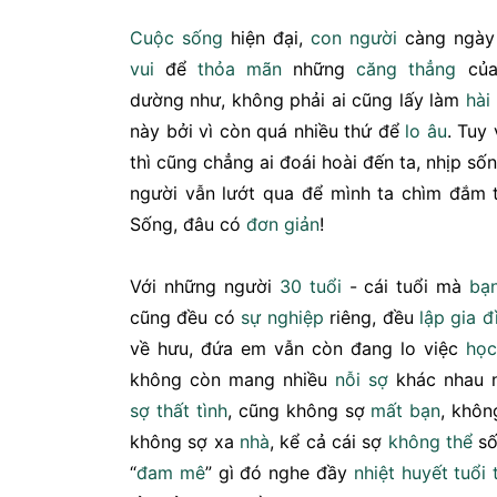
Cuộc sống
hiện đại,
con người
càng ngày 
vui
để
thỏa mãn
những
căng thẳng
của
dường như, không phải ai cũng lấy làm
hài
này bởi vì còn quá nhiều thứ để
lo âu
. Tuy
thì cũng chẳng ai đoái hoài đến ta, nhịp s
người vẫn lướt qua để mình ta chìm đắm
Sống, đâu có
đơn giản
!
Với những người
30 tuổi
- cái tuổi mà
bạ
cũng đều có
sự nghiệp
riêng, đều
lập gia đ
về hưu, đứa em vẫn còn đang lo việc
họ
không còn mang nhiều
nỗi sợ
khác nhau 
sợ
thất tình
, cũng không sợ
mất
bạn
, khôn
không sợ xa
nhà
, kể cả cái sợ
không thể
số
“
đam mê
” gì đó nghe đầy
nhiệt huyết
tuổi 