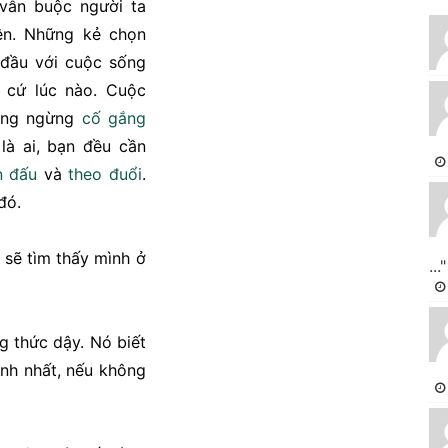
vẫn buộc người ta
lên. Những kẻ chọn
 đầu với cuộc sống
 cứ lúc nào. Cuộc
hông ngừng
cố gắng
là ai, bạn đều cần
n đấu
và
theo đuổi
.
đó.
 sẽ tìm thấy mình ở
..."
g thức dậy. Nó biết
nh nhất, nếu không