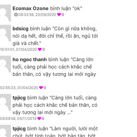
Ecomax Ozone
bình luận "ok"
08:32:56, 23/09/2020
0
bdsicg
bình luận "Còn gì nữa không,
nói dạ hết, đời chỉ thế, rồi ăn, ngủ tới
già và chết."
10:51:01, 07/04/2020
0
ho ngoc thanh
bình luận "Càng lớn
tuổi, càng phải học cách khắc chế
bản thân, có vậy tương lai mới ngày
02:55:33, 01/04/2020
0
tpjicg
bình luận "Càng lớn tuổi, càng
phải học cách khắc chế bản thân, có
vậy tương lai mới ngày ..."
09:09:56, 05/11/2019
0
tpjicg
bình luận "Làm người, lười một
chút, bớt tính toán, bớt bàn tán, bớt