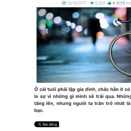
13/10/2017
5.214
4.37
/
5
tr
Ở cái tuổi phải lập gia đình, chắc hẳn ít c
lo sợ vì những gì mình sẽ trải qua. Nhữn
tăng lên, nhưng người ta trăn trở nhất l
bạc.