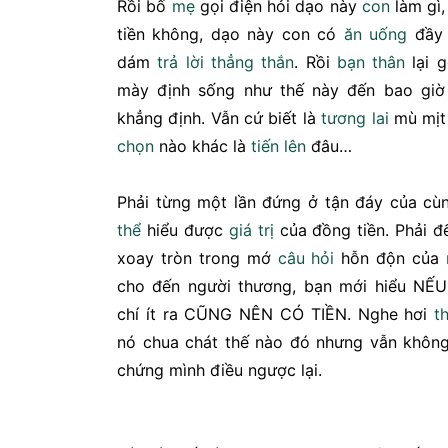
Rồi bố
mẹ
gọi điện hỏi dạo này
con
làm gì,
tiền không, dạo này con có
ăn uống
đầy 
dám
trả lời
thẳng thắn
. Rồi
bạn thân
lại 
mày định sống như thế này đến bao gi
khẳng định. Vẫn cứ biết là
tương lai
mù mịt
chọn
nào khác là
tiến lên
đâu…
Phải từng một lần đứng ở tận đáy của cù
thể
hiểu được
giá trị
của đồng tiền. Phải đ
xoay tròn trong mớ
câu hỏi
hỗn độn của
cho đến người thương, bạn mới hiểu NẾ
chí ít ra CŨNG NÊN CÓ TIỀN. Nghe hơi
t
nó chua chát thế nào đó nhưng vẫn khôn
chứng mình điều ngược lại.