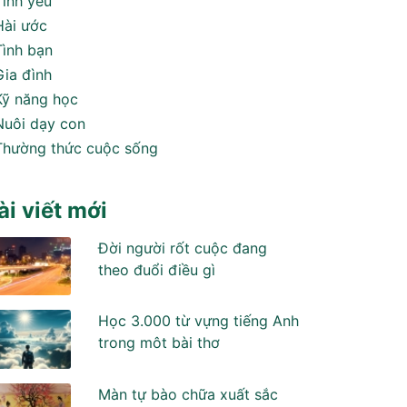
Tình yêu
Hài ước
Tình bạn
Gia đình
Kỹ năng học
Nuôi dạy con
Thường thức cuộc sống
ài viết mới
Đời người rốt cuộc đang
theo đuổi điều gì
Học 3.000 từ vựng tiếng Anh
trong môt bài thơ
Màn tự bào chữa xuất sắc