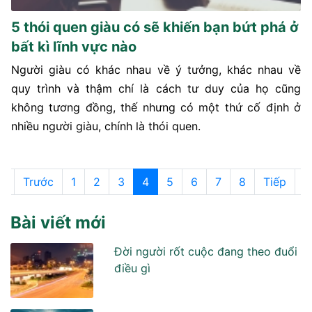
5 thói quen giàu có sẽ khiến bạn bứt phá ở
bất kì lĩnh vực nào
Người giàu có khác nhau về ý tưởng, khác nhau về
quy trình và thậm chí là cách tư duy của họ cũng
không tương đồng, thế nhưng có một thứ cố định ở
nhiều người giàu, chính là thói quen.
u
Trước
1
2
3
4
5
6
7
8
Tiếp
C
Bài viết mới
Đời người rốt cuộc đang theo đuổi
điều gì